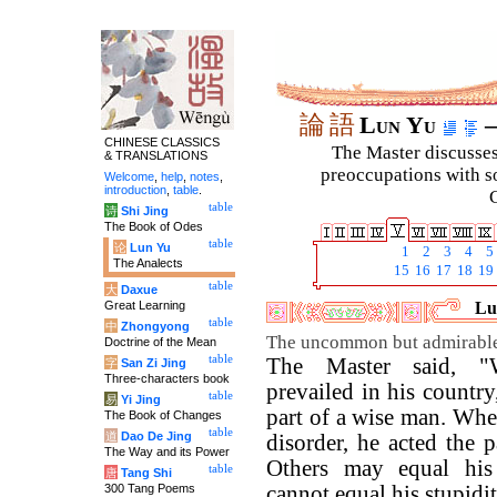
論
語
Lun Yu
–
CHINESE CLASSICS
The Master discusses 
& TRANSLATIONS
preoccupations with so
Welcome
,
help
,
notes
,
introduction
,
table
.
C
table
诗
Shi Jing
The Book of Odes
table
论
Lun Yu
1
2
3
4
5
The Analects
15
16
17
18
19
table
大
Daxue
Great Learning
Lu
table
中
Zhongyong
The uncommon but admirable
Doctrine of the Mean
table
The Master said, 
字
San Zi Jing
Three-characters book
prevailed in his countr
table
易
Yi Jing
part of a wise man. Whe
The Book of Changes
table
道
Dao De Jing
disorder, he acted the 
The Way and its Power
Others may equal his
table
唐
Tang Shi
300 Tang Poems
cannot equal his stupidit