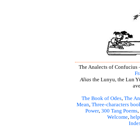
The Analects of Confucius –
Fr
Alias
the Lunyu, the Lun Yü,
ave
The Book of Odes
,
The An
Mean
,
Three-characters boo
Power
,
300 Tang Poems
,
Welcome
,
help
Inde