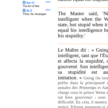
table
兵
Sun Zi
The Art of War
table
计
36 Ji
The Master said, 
Thirty-Six Strategies
intelligent when the W
state, but stupid when i
equal his intelligence 
his stupidity.'
Le Maître dit : « Gnin
intelligent, tant que l'É
et affecta la stupidité,
gouverné. Son intelligen
sa stupidité est au
imitation. »
Gning Ou tzeu
préfet dans la principauté
annales des Printemps et Aut
charge sous le prince Wenn e
sut bien gouverner ; sous 
difficulté. En cela, il montr
prince Tch'eng gouverna si m