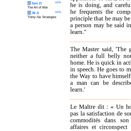
table
兵
Sun Zi
he is doing, and carefu
The Art of War
he frequents the com
table
计
36 Ji
Thirty-Six Strategies
principle that he may be
a person may be said in
learn."
The Master said, 'The 
neither a full belly no
home. He is quick in act
in speech. He goes to m
the Way to have himself
a man can be describ
learn.'
Le Maître dit : « Un h
pas la satisfaction de so
commodités dans son h
affaires et circonspect