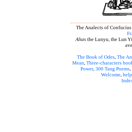
The Analects of Confucius 
Fr
Alias
the Lunyu, the Lun Yü,
ave
The Book of Odes
,
The An
Mean
,
Three-characters boo
Power
,
300 Tang Poems
,
Welcome
,
help
Inde