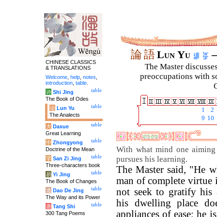
論
語
Lun Yu
–
CHINESE CLASSICS
The Master discusses 
& TRANSLATIONS
preoccupations with so
Welcome
,
help
,
notes
,
introduction
,
table
.
C
table
诗
Shi Jing
The Book of Odes
table
论
Lun Yu
1
2
The Analects
9
10
table
大
Daxue
Great Learning
table
中
Zhongyong
With what mind one aiming 
Doctrine of the Mean
table
pursues his learning.
字
San Zi Jing
Three-characters book
The Master said, "He w
table
易
Yi Jing
man of complete virtue 
The Book of Changes
table
not seek to gratify his 
道
Dao De Jing
The Way and its Power
his dwelling place do
table
唐
Tang Shi
appliances of ease; he i
300 Tang Poems