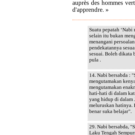
auprès des hommes vertu
d'apprendre. »
Suatu pepatah ‘Nabi
selain itu bukan men
menangani persoalan 
pendekatannya sesuai
sesuai. Boleh dikata 
pula .
14. Nabi bersabda : 
mengutamakan kenyan
mengutamakan enakny
hati-hati di dalam k
yang hidup di dalam J
meluruskan hatinya.
benar suka belajar".
29. Nabi bersabda, 
Laku Tengah Sempurn