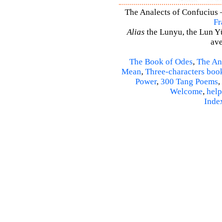
The Analects of Confucius –
Fr
Alias
the Lunyu, the Lun Yü,
ave
The Book of Odes
,
The An
Mean
,
Three-characters boo
Power
,
300 Tang Poems
,
Welcome
,
help
Inde