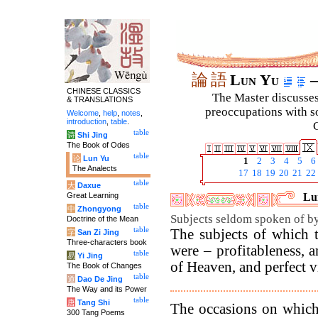
論
語
Lun Yu
–
CHINESE CLASSICS
The Master discusses 
& TRANSLATIONS
preoccupations with so
Welcome
,
help
,
notes
,
introduction
,
table
.
C
table
诗
Shi Jing
The Book of Odes
table
论
Lun Yu
1
2
3
4
5
6
The Analects
17
18
19
20
21
22
table
大
Daxue
Great Learning
Lun
table
中
Zhongyong
Subjects seldom spoken of b
Doctrine of the Mean
table
The subjects of which 
字
San Zi Jing
Three-characters book
were – profitableness, 
table
易
Yi Jing
of Heaven, and perfect v
The Book of Changes
table
道
Dao De Jing
The Way and its Power
table
唐
Tang Shi
The occasions on which
300 Tang Poems