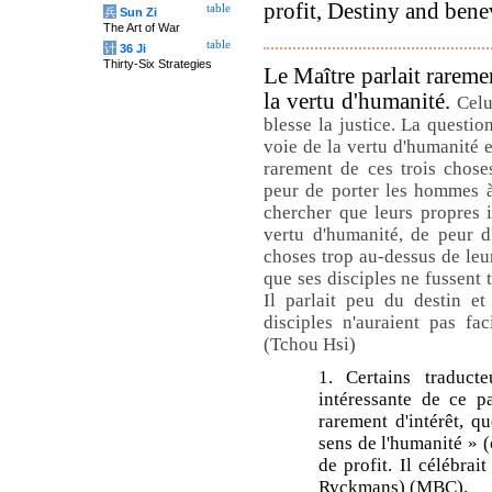
profit, Destiny and bene
table
兵
Sun Zi
The Art of War
table
计
36 Ji
Thirty-Six Strategies
Le Maître parlait raremen
la vertu d'humanité.
Celu
blesse la justice. La question
voie de la vertu d'humanité 
rarement de ces trois choses
peur de porter les hommes à
chercher que leurs propres in
vertu d'humanité, de peur d
choses trop au-dessus de leur
que ses disciples ne fussent 
Il parlait peu du destin et
disciples n'auraient pas fa
(Tchou Hsi)
1. Certains traducte
intéressante de ce p
rarement d'intérêt, q
sens de l'humanité » (
de profit. Il célébrait
Ryckmans) (MBC).