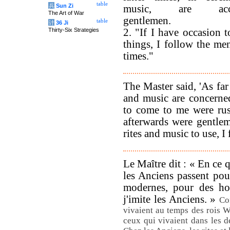
table
兵
Sun Zi
music, are acco
The Art of War
gentlemen.
table
计
36 Ji
Thirty-Six Strategies
2. "If I have occasion t
things, I follow the me
times."
The Master said, 'As far 
and music are concerned
to come to me were rus
afterwards were gentle
rites and music to use, I
Le Maître dit : « En ce q
les Anciens passent pou
modernes, pour des hom
j'imite les Anciens. »
Co
vivaient au temps des rois W
ceux qui vivaient dans les d