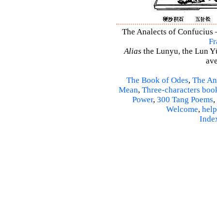
The Analects of Confucius –
Fr
Alias
the Lunyu, the Lun Yü,
ave
The Book of Odes
,
The An
Mean
,
Three-characters boo
Power
,
300 Tang Poems
,
Welcome
,
help
Inde