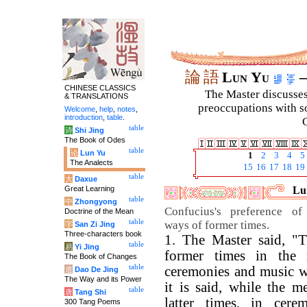
論
語
Lun Yu
–
CHINESE CLASSICS
The Master discusses 
& TRANSLATIONS
preoccupations with so
Welcome
,
help
,
notes
,
introduction
,
table
.
C
table
诗
Shi Jing
The Book of Odes
table
论
Lun Yu
1
2
3
4
5
The Analects
15
16
17
18
19
table
大
Daxue
Great Learning
Lun
table
中
Zhongyong
Confucius's preference of
Doctrine of the Mean
table
ways of former times.
字
San Zi Jing
Three-characters book
1. The Master said, "
table
易
Yi Jing
former times in the 
The Book of Changes
table
ceremonies and music we
道
Dao De Jing
The Way and its Power
it is said, while the m
table
唐
Tang Shi
latter times, in cere
300 Tang Poems