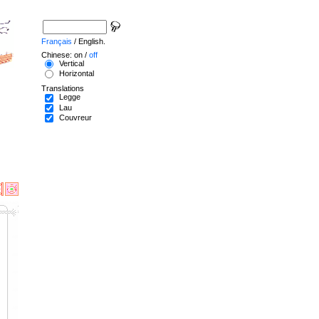
Français
/ English.
Chinese: on /
off
Vertical
Horizontal
Translations
Legge
Lau
Couvreur