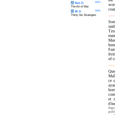
table
兵
Sun Zi
word
The Art of War
coar
table
计
36 Ji
Thirty-Six Strategies
Som
sai
Tzu
man
Mas
hun
Fami
livi
of c
Que
Maî
ce q
aya
homm
comp
et 
d'in
dign
publ