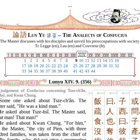
...
論
語
Lun Yu
– The Analects of Confucius
The Master discusses with his disciples and unveil his preoccupations with society.
Tr. Legge (en), Lau (en) and Couvreur (fr).
1
2
3
4
5
6
7
8
9
10
11
12
13
14
15
16
17
18
19
20
21
22
23
24
25
26
27
28
29
30
31
32
33
34
35
36
37
38
39
40
41
42
43
44
Lunyu XIV. 9. (356)
judgement of Confucius concerning Tsze-ch'ân,
-hsî, and Kwan Chung.
飯
曰
子
或
Some one asked about Tsze-ch'ân. The
ter said, "He was a kind man."
疏
人
西
問
He asked about Tsze-hsî. The Master said,
at man! That man!"
食
也
曰
子
He asked about Kwan Chung. "For him,"
d the Master, "the city of Pien, with three
沒
奪
彼
產
dred families, was taken from the chief of
 Po family, who did not utter a murmuring