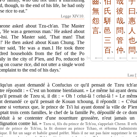
齒
伯
哉
子
, though, to the end of his life, he had only
無
氏
彼
曰
se rice to eat."
Legge XIV.10.
怨
駢
哉
惠
eone asked about Tzu-ch'an. The Master
言
邑
問
人
d, 'He was a generous man.' He asked about
-hsi. The Master said, 'That man! That
三
管
也
!' He then asked about Kuan Chung. The
ter said, 'He was a man.1 He took three
百
仲
問
dred households from the fief of the Po
ly in the city of P'ien, and Po, reduced to
ng on coarse rice, did not utter a single word
omplaint to the end of his days.'
Lau [
lqu'un ayant demandé à Confucius ce qu'il pensait de Tzeu tch'an
tre répondit : « C'est un homme bienfaisant. » Le même lui ayant dem
u'il pensait de Tzeu si, il dit : « Oh ! celui-là ! celui-là ! » Le mêm
nt demandé ce qu'il pensait de Kouan tchoung, il répondit : « C'étai
e si vertueux que, le prince de Ts'i lui ayant donné la ville de P'ie
tait trois cents familles, le chef de la famille Pe, dépouillé de ce do
réduit à se contenter d'une nourriture grossière, n'eut jamais un
dignation contre lui. »
Tzeu si, fils du prince de Tch'ou, s'appelait Chenn. Il ref
ité de prince de Tch'ou, la fit donner au prince Tchao, et réforma l'administr
ique. Il fut un sage et habile grand préfet. Mais il ne sut pas faire supprimer le tit