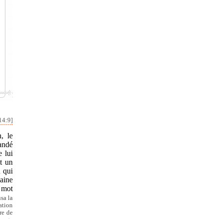
14:9]
, le
andé
e lui
t un
n qui
maine
 mot
usa la
ation
re de