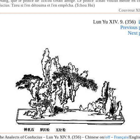
 Wang, que le prince de Tch'ou s'était arrogé. Le prince Tchao voulut mettre en c
ucius. Tzeu si l'en détourna et l'en empêcha. (Tchou Hsi)
Couvreur XI
Lun Yu XIV. 9. (356)
Previous 
Next 
he Analects of Confucius – Lun Yu XIV. 9. (356) – Chinese on/
off
–
Français
/Engli