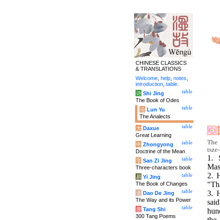
CHINESE CLASSICS
& TRANSLATIONS
Welcome
,
help
,
notes
,
introduction
,
table
.
table
诗
Shi Jing
The Book of Odes
table
论
Lun Yu
The Analects
table
大
Daxue
Great Learning
The 
table
中
Zhongyong
tsze
Doctrine of the Mean
1. 
table
字
San Zi Jing
Mas
Three-characters book
2. 
table
易
Yi Jing
"Th
The Book of Changes
table
3. 
道
Dao De Jing
The Way and its Power
sai
table
唐
Tang Shi
hun
300 Tang Poems
the