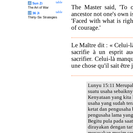
table
兵
Sun Zi
The Master said, 'To of
The Art of War
table
ancestor not one's own i
计
36 Ji
Thirty-Six Strategies
'Faced with what is righ
of courage.'
Le Maître dit : « Celui-
sacrifie à un esprit a
sacrifier. Celui-là manq
une chose qu'il sait être 
Lunyu 15:11 Merupak
suatu usaha sebaikn
Kenyataan yang kita 
usaha yang sudah te
ketat dan pengusaha 
pengusaha lama yang 
Begitu pula pada saa
dirayakan dengan tar
merayakan musim sem