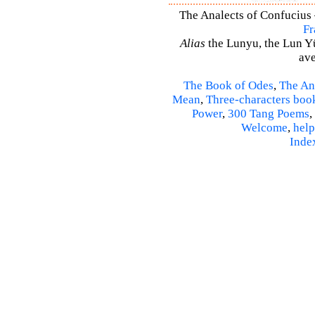
The Analects of Confucius –
Fr
Alias
the Lunyu, the Lun Yü,
ave
The Book of Odes
,
The An
Mean
,
Three-characters boo
Power
,
300 Tang Poems
,
Welcome
,
help
Inde