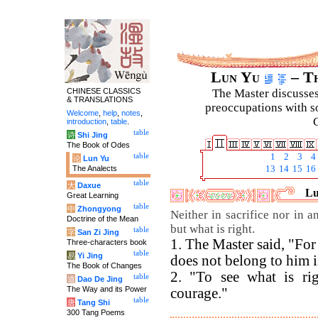
Lun Yu
– Th
CHINESE CLASSICS
The Master discusses 
& TRANSLATIONS
preoccupations with so
Welcome
,
help
,
notes
,
C
introduction
,
table
.
table
诗
Shi Jing
The Book of Odes
table
1
2
3
4
论
Lun Yu
The Analects
13
14
15
16
table
大
Daxue
Lu
Great Learning
table
中
Zhongyong
Neither in sacrifice nor in 
Doctrine of the Mean
but what is right.
table
字
San Zi Jing
1. The Master said, "For 
Three-characters book
table
易
Yi Jing
does not belong to him is
The Book of Changes
2. "To see what is ri
table
道
Dao De Jing
The Way and its Power
courage."
table
唐
Tang Shi
300 Tang Poems