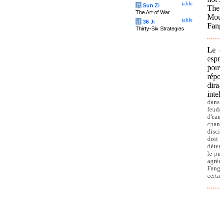
table
兵
Sun Zi
The
The Art of War
Mou
table
计
36 Ji
Fan
Thirty-Six Strategies
Le 
esp
pou
répo
dir
int
dans
feud
d'ea
chan,
disc
doit
déte
le p
agré
Fang
certa