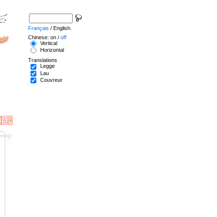
Français
/ English.
Chinese: on /
off
Vertical
Horizontal
Translations
Legge
Lau
Couvreur