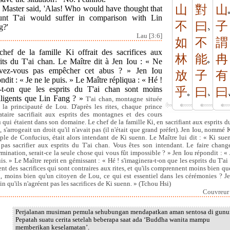
山
對
山
 Master said, 'Alas! Who would have thought that
nt T'ai would suffer in comparison with Lin
不
曰
子
g?'
Lau [3:6]
如
不
謂
chef de la famille Ki offrait des sacrifices aux
林
能
冉
rits du T'ai chan. Le Maître dit à Jen Iou : « Ne
vez-vous pas empêcher cet abus ? » Jen Iou
放
子
有
ndit : « Je ne le puis. » Le Maître répliqua : « Hé !
a-t-on que les esprits du T'ai chan sont moins
乎
曰
曰
elligents que Lin Fang ? »
T'ai chan, montagne située
 la principauté de Lou. D'après les rites, chaque prince
ataire sacrifiait aux esprits des montagnes et des cours
u qui étaient dans son domaine. Le chef de la famille Ki, en sacrifiant aux esprits du
 s'arrogeait un droit qu'il n'avait pas (il n'était que grand préfet). Jen Iou, nommé 
iple de Confucius, était alors intendant de Ki suenn. Le Maître lui dit : « Ki sue
 pas sacrifier aux esprits du T'ai chan. Vous êtes son intendant. Le faire chang
rmination, serait-ce la seule chose qui vous fût impossible ? » Jen Iou répondit : « 
uis. » Le Maître reprit en gémissant : « Hé ! s'imaginera-t-on que les esprits du T'ai
ent des sacrifices qui sont contraires aux rites, et qu'ils comprennent moins bien qu
, moins bien qu'un citoyen de Lou, ce qui est essentiel dans les cérémonies ? Je
in qu'ils n'agréent pas les sacrifices de Ki suenn. » (Tchou Hsi)
Couvreur I
Perjalanan musiman pemula sehubungan mendapatkan aman sentosa di gunu
Pepatah suatu cerita setelah beberapa saat ada ‘Buddha wanita mampu
memberikan keselamatan’.