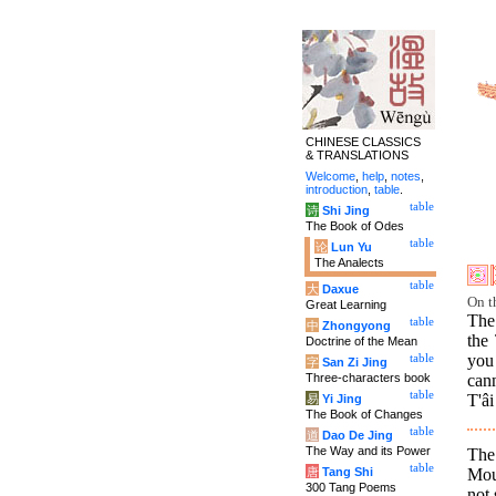
CHINESE CLASSICS
& TRANSLATIONS
Welcome
,
help
,
notes
,
introduction
,
table
.
table
诗
Shi Jing
The Book of Odes
table
论
Lun Yu
The Analects
table
大
Daxue
On th
Great Learning
The 
table
中
Zhongyong
the
Doctrine of the Mean
you
table
字
San Zi Jing
Three-characters book
cann
table
T'âi
易
Yi Jing
The Book of Changes
table
道
Dao De Jing
The Way and its Power
The 
table
Mou
唐
Tang Shi
300 Tang Poems
not 