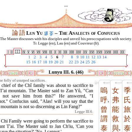
...
論
語
Lun Yu
– The Analects of Confucius
The Master discusses with his disciples and unveil his preoccupations with society.
Tr. Legge (en), Lau (en) and Couvreur (fr).
1
2
3
4
5
6
7
8
9
10
11
12
13
14
15
16
17
18
19
20
21
22
23
24
25
26
Lunyu III. 6. (46)
e folly of usurped sacrifices.
chief of the Chî family was about to sacrifice to
嗚
女
季
 T'ai mountain. The Master said to Zan Yû, "Can
 not save him from this?" He answered, "I
呼
弗
氏
ot." Confucius said, "Alas! will you say that the
 mountain is not so discerning as Lin Fang?"
曾
能
旅
Legge III.6.
謂
救
於
Chi Family were going to perform the sacrifice to
nt T'ai. The Master said to Jan Ch'iu, 'Can you
泰
與
泰
save the situation?' 'No. I cannot.'