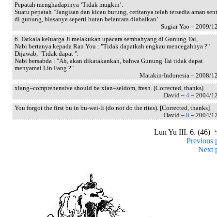
Pepatah menghadapinya ‘Tidak mugkin’.
Suatu pepatah ‘Tangisan dan kicau burung, ceritanya telah tersedia aman sen
di gunung, biasanya seperti hutan belantara diabaikan’.
Sugiar Yao – 2009/1
6. Tatkala keluarga Ji melakukan upacara sembahyang di Gunung Tai,
Nabi bertanya kepada Ran You : "Tidak dapatkah engkau mencegahnya ?"
Dijawab, "Tidak dapat ".
Nabi bersabda : "Ah, akan dikatakankah, bahwa Gunung Tai tidak dapat
menyamai Lin Fang ?"
Matakin-Indonesia – 2008/1
xiang=comprehensive should be xian=seldom, fresh. [Corrected, thanks]
David –
4
– 2004/1
You forgot the first bu in bu-wei-li (do not do the rites). [Corrected, thanks]
David –
8
– 2004/1
Lun Yu III. 6. (46)
Previous 
Next 