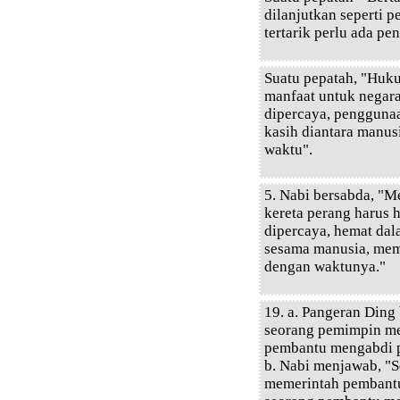
dilanjutkan seperti 
tertarik perlu ada pe
Suatu pepatah, "Huk
manfaat untuk negara
dipercaya, penggunaa
kasih diantara manu
waktu".
5. Nabi bersabda, "
kereta perang harus 
dipercaya, hemat dal
sesama manusia, mem
dengan waktunya."
19. a. Pangeran Din
seorang pemimpin m
pembantu mengabdi 
b. Nabi menjawab, "
memerintah pembantu