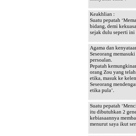
Keakhlian :
Suatu pepatah ‘Mema
bidang, demi kekuasa
sejak dulu seperti i
Agama dan kenyataan
Seseorang memasuki k
persoalan.
Pepatah kemungkinan
orang Zou yang telah
etika, masuk ke kelen
Seseorang mendengar 
etika pula’.
Suatu pepatah ‘Men
itu dibutuhkan 2 ge
kebiasaannya membaca
menurut saya ikut se