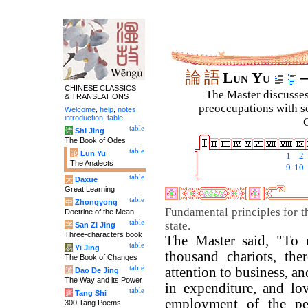
論
語
Lun Yu
–
CHINESE CLASSICS
The Master discusses 
& TRANSLATIONS
preoccupations with so
Welcome
,
help
,
notes
,
introduction
,
table
.
C
table
诗
Shi Jing
The Book of Odes
table
论
Lun Yu
1
2
The Analects
9
10
table
大
Daxue
Great Learning
table
中
Zhongyong
Fundamental principles for t
Doctrine of the Mean
table
state.
字
San Zi Jing
Three-characters book
The Master said, "To 
table
易
Yi Jing
thousand chariots, the
The Book of Changes
table
attention to business, a
道
Dao De Jing
The Way and its Power
in expenditure, and lo
table
唐
Tang Shi
employment of the pe
300 Tang Poems