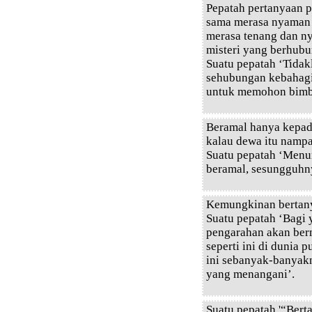
Pepatah pertanyaan 
sama merasa nyaman 
merasa tenang dan n
misteri yang berhubu
Suatu pepatah ‘Tidak
sehubungan kebahagia
untuk memohon bimbi
Beramal hanya kepad
kalau dewa itu nampa
Suatu pepatah ‘Menur
beramal, sesungguhny
Kemungkinan bertany
Suatu pepatah ‘Bagi 
pengarahan akan ber
seperti ini di dunia 
ini sebanyak-banyak
yang menangani’.
Suatu pepatah '“Berta