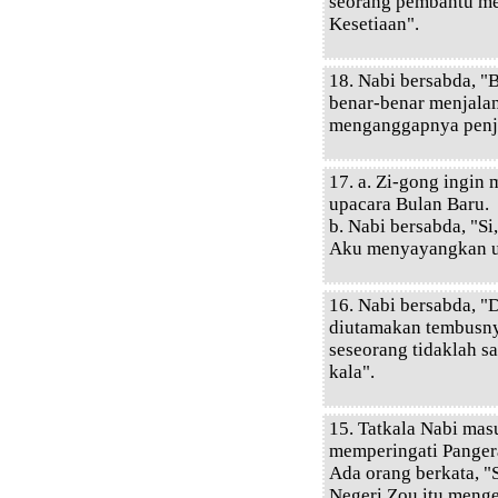
seorang pembantu m
Kesetiaan".
18. Nabi bersabda, 
benar-benar menjalan
menganggapnya penji
17. a. Zi-gong ingi
upacara Bulan Baru.
b. Nabi bersabda, "
Aku menyayangkan u
16. Nabi bersabda, 
diutamakan tembusnya
seseorang tidaklah s
kala".
15. Tatkala Nabi mas
memperingati Pangera
Ada orang berkata, 
Negeri Zou itu menge