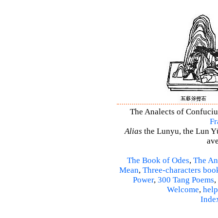
The Analects of Confucius
Fr
Alias
the Lunyu, the Lun Yü,
ave
The Book of Odes
,
The An
Mean
,
Three-characters boo
Power
,
300 Tang Poems
,
Welcome
,
help
Inde