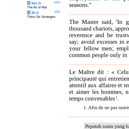
table
兵
Sun Zi
seasons."
The Art of War
table
计
36 Ji
Thirty-Six Strategies
The Master said, 'In g
thousand chariots, appr
reverence and be trus
say; avoid excesses in 
your fellow men; empl
common people only in t
Le Maître dit : « Cel
principauté qui entretien
attentif aux affaires et 
et aimer les hommes, n
temps convenables
1
.
1. Afin de ne pas nuir
Pepatah suatu yang l