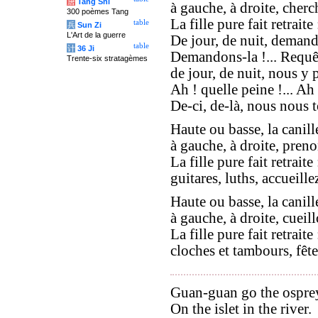
唐
Tang Shi
à gauche, à droite, cherc
300 poèmes Tang
La fille pure fait retraite 
table
兵
Sun Zi
L'Art de la guerre
De jour, de nuit, demand
table
计
36 Ji
Demandons-la !... Requêt
Trente-six stratagèmes
de jour, de nuit, nous y 
Ah ! quelle peine !... Ah 
De-ci, de-là, nous nous t
Haute ou basse, la canill
à gauche, à droite, preno
La fille pure fait retraite 
guitares, luths, accueillez
Haute ou basse, la canill
à gauche, à droite, cueill
La fille pure fait retraite 
cloches et tambours, fête
Guan-guan go the ospre
On the islet in the river.