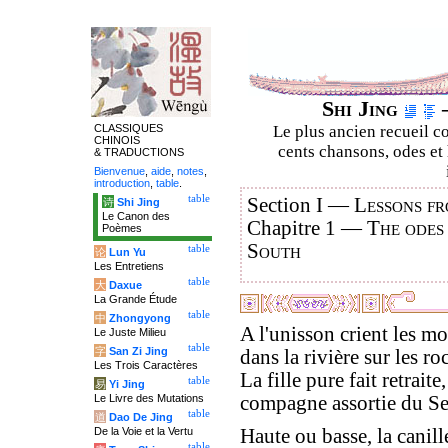
Shi Jing
–
CLASSIQUES
Le plus ancien recueil co
CHINOIS
cents chansons, odes et 
& TRADUCTIONS
Bienvenue
,
aide
,
notes
,
introduction
,
table
.
table
Section I —
Lessons fr
诗
Shi Jing
Le Canon des
Chapitre 1 —
The odes
Poèmes
South
table
论
Lun Yu
Les Entretiens
table
大
Daxue
La Grande Étude
table
中
Zhongyong
A l'unisson crient les mo
Le Juste Milieu
table
字
San Zi Jing
dans la rivière sur les roc
Les Trois Caractères
La fille pure fait retraite,
table
易
Yi Jing
Le Livre des Mutations
compagne assortie du Se
table
道
Dao De Jing
De la Voie et la Vertu
Haute ou basse, la canill
table