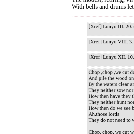
With bells and drums let
[Xref] Lunyu III. 20. 
[Xref] Lunyu VIII. 3. 
[Xref] Lunyu XII. 10. 
Chop ,chop ,we cut d
And pile the wood on
By the waters clear a
They neither sow nor
How then have they t
They neither hunt no
How then do we see b
Ah,those lords
They do not need to w
Chop, chop, we cut w