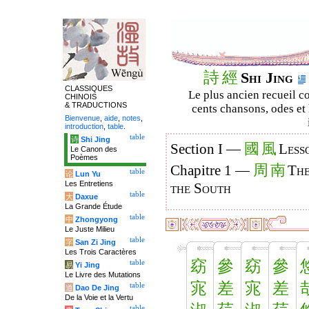
詩
經
Shi Jing
CLASSIQUES
Le plus ancien recueil co
CHINOIS
& TRADUCTIONS
cents chansons, odes et 
Bienvenue
,
aide
,
notes
,
introduction
,
table
.
table
诗
Shi Jing
國
風
Section I —
Less
Le Canon des
Poèmes
周
南
Chapitre 1 —
The
table
论
Lun Yu
Les Entretiens
the South
table
大
Daxue
La Grande Étude
table
中
Zhongyong
Le Juste Milieu
table
字
San Zi Jing
Les Trois Caractères
窈
參
窈
參
table
易
Yi Jing
Le Livre des Mutations
宨
差
宨
差
table
道
Dao De Jing
De la Voie et la Vertu
table