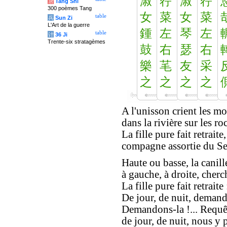
淑
荇
淑
荇
唐
Tang Shi
300 poèmes Tang
女
菜
女
菜
table
兵
Sun Zi
L'Art de la guerre
鍾
左
琴
左
table
计
36 Ji
Trente-six stratagèmes
鼓
右
瑟
右
樂
芼
友
采
之
之
之
之
A l'unisson crient les mo
dans la rivière sur les roc
La fille pure fait retraite,
compagne assortie du Se
Haute ou basse, la canill
à gauche, à droite, cherc
La fille pure fait retraite 
De jour, de nuit, demand
Demandons-la !... Requêt
de jour, de nuit, nous y 