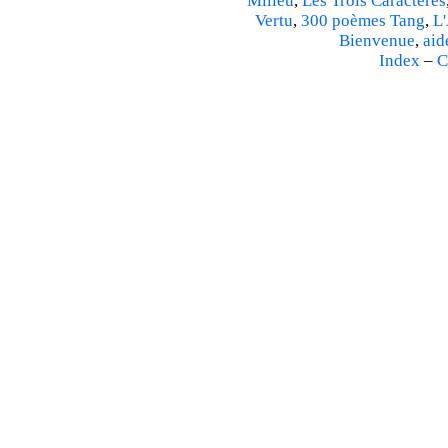
Milieu
,
Les Trois Caractères
Vertu
,
300 poèmes Tang
,
L'
Bienvenue
,
aid
Index
–
C