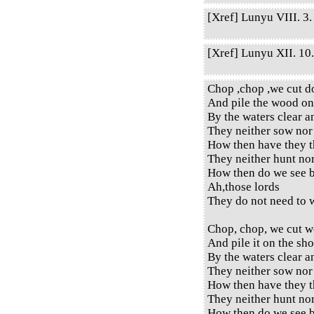
[Xref] Lunyu VIII. 3. 
[Xref] Lunyu XII. 10. 
Chop ,chop ,we cut d
And pile the wood on
By the waters clear a
They neither sow nor
How then have they t
They neither hunt no
How then do we see b
Ah,those lords
They do not need to w
Chop, chop, we cut w
And pile it on the sho
By the waters clear a
They neither sow nor
How then have they t
They neither hunt no
How then do we see b