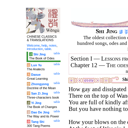
Shi Jing
CHINESE CLASSICS
The oldest collection 
& TRANSLATIONS
hundred songs, odes and 
Welcome
,
help
,
notes
,
introduction
,
table
.
table
诗
Shi Jing
Section I —
Lessons fr
The Book of Odes
Chapter 12 —
The ode
table
论
Lun Yu
The Analects
table
大
Daxue
Great Learning
Shi
table
中
Zhongyong
How gay and dissipated 
Doctrine of the Mean
table
字
San Zi Jing
There on the top of Wan
Three-characters book
You are full of kindly af
table
易
Yi Jing
The Book of Changes
But you have nothing to
table
道
Dao De Jing
The Way and its Power
How your blows on the 
table
唐
Tang Shi
300 Tang Poems