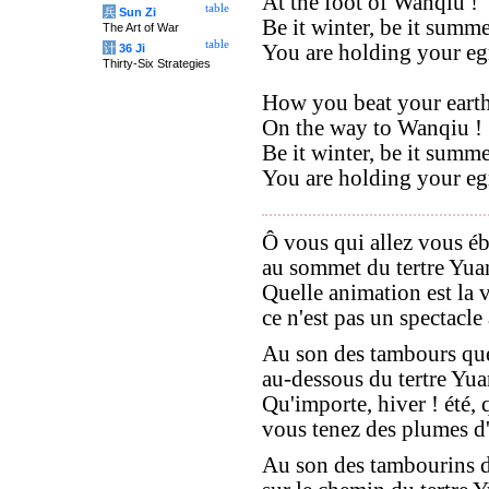
At the foot of Wanqiu !
table
兵
Sun Zi
Be it winter, be it summe
The Art of War
table
You are holding your egre
计
36 Ji
Thirty-Six Strategies
How you beat your earth
On the way to Wanqiu !
Be it winter, be it summe
You are holding your egr
Ô vous qui allez vous éb
au sommet du tertre Yua
Quelle animation est la v
ce n'est pas un spectacle 
Au son des tambours que
au-dessous du tertre Yua
Qu'importe, hiver ! été, 
vous tenez des plumes d'
Au son des tambourins d'