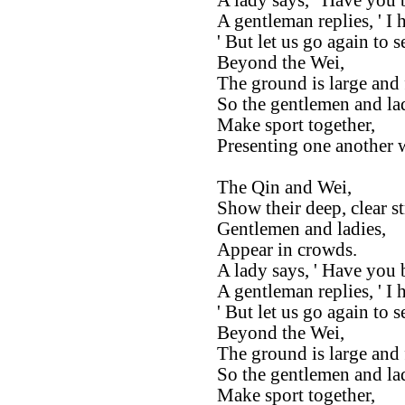
A lady says, ' Have you b
A gentleman replies, ' I 
' But let us go again to s
Beyond the Wei,
The ground is large and f
So the gentlemen and lad
Make sport together,
Presenting one another w
The Qin and Wei,
Show their deep, clear s
Gentlemen and ladies,
Appear in crowds.
A lady says, ' Have you b
A gentleman replies, ' I 
' But let us go again to s
Beyond the Wei,
The ground is large and f
So the gentlemen and lad
Make sport together,