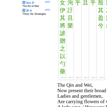
女
洵
乎
且
乎
殷
table
兵
Sun Zi
The Art of War
伊
訏
其
table
计
36 Ji
Thirty-Six Strategies
其
且
盈
將
樂
兮
謔
贈
之
以
勺
藥
The Qin and Wei,
Now present their broad 
Ladies and gentlemen,
Are carrying flowers of 