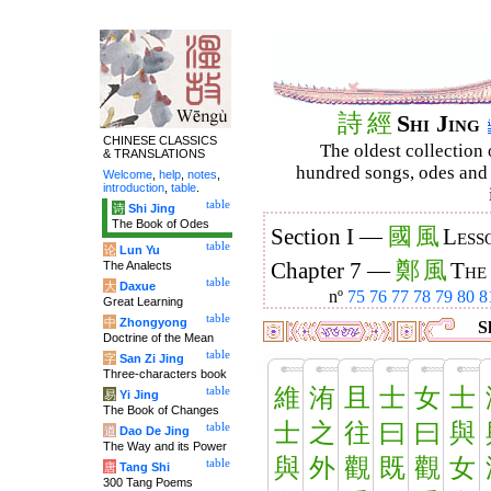
詩
經
Shi Jing
CHINESE CLASSICS
The oldest collection 
& TRANSLATIONS
hundred songs, odes and 
Welcome
,
help
,
notes
,
introduction
,
table
.
table
诗
Shi Jing
The Book of Odes
國
風
Section I —
Less
table
论
Lun Yu
鄭
風
The Analects
Chapter 7 —
The
table
大
Daxue
nº
75
76
77
78
79
80
8
Great Learning
table
中
Zhongyong
Sh
Doctrine of the Mean
table
字
San Zi Jing
Three-characters book
維
洧
且
士
女
士
table
易
Yi Jing
The Book of Changes
士
之
往
曰
曰
與
table
道
Dao De Jing
The Way and its Power
與
外
觀
既
觀
女
table
唐
Tang Shi
300 Tang Poems