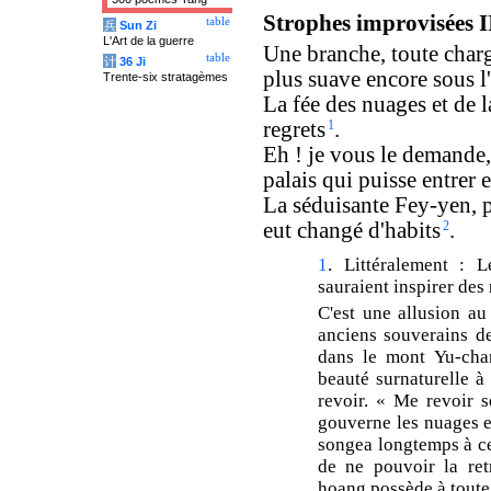
Strophes improvisées I
table
兵
Sun Zi
L'Art de la guerre
Une branche, toute charg
table
计
36 Ji
plus suave encore sous l'
Trente-six stratagèmes
La fée des nuages et de la
regrets
1
.
Eh ! je vous le demande
palais qui puisse entrer e
La séduisante Fey-yen, p
eut changé d'habits
2
.
1
. Littéralement : 
sauraient inspirer des 
C'est une allusion au
anciens souverains de
dans le mont Yu-cha
beauté surnaturelle à
revoir. « Me revoir se
gouverne les nuages et
songea longtemps à ce
de ne pouvoir la ret
hoang possède à toute 