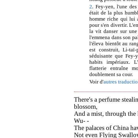
2
. Fey-yen, l'une de
était de la plus humbl
homme riche qui lui a
pour s'en divertir. L'
la vit danser sur une 
l'emmena dans son pala
l'éleva bientôt au ran
est construit, Li-taï
séduisante que Fey-y
habits impériaux. L'
flatterie entraîne m
doublement sa cour.
Voir d'
autres traductio
There's a perfume steali
blossom,
And a mist, through the 
Wu- -
The palaces of China ha
Not even Flying Swallow 