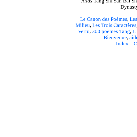
Alias
Tang Shi San Bai Sh
Dynasty
Le Canon des Poèmes
,
Les
Milieu
,
Les Trois Caractères
Vertu
,
300 poèmes Tang
,
L'
Bienvenue
,
aid
Index
–
C