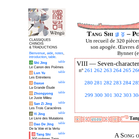
Tang Shi
– Po
CLASSIQUES
Un recueil de 320 pièces
CHINOIS
son apogée. Œuvres de
& TRADUCTIONS
Bynner (en
Bienvenue
,
aide
,
notes
,
introduction
,
table
.
table
VIII —
Seven-character
诗
Shi Jing
Le Canon des Poèmes
nº
261
262
263
264
265
26
table
论
Lun Yu
Les Entretiens
280
281
282
283
284
28
table
大
Daxue
La Grande Étude
table
中
Zhongyong
299
300
301
302
303
30
Le Juste Milieu
table
字
San Zi Jing
Les Trois Caractères
table
易
Yi Jing
Tang
Le Livre des Mutations
table
道
Dao De Jing
De la Voie et la Vertu
table
A Song o
唐
Tang Shi
300 poèmes Tang