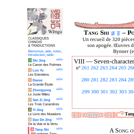
Tang Shi
– Po
CLASSIQUES
Un recueil de 320 pièces
CHINOIS
son apogée. Œuvres de
& TRADUCTIONS
Bynner (en
Bienvenue
,
aide
,
notes
,
introduction
,
table
.
table
VIII —
Seven-character
诗
Shi Jing
Le Canon des Poèmes
nº
261
262
263
264
265
26
table
论
Lun Yu
Les Entretiens
280
281
282
283
284
28
table
大
Daxue
La Grande Étude
table
中
Zhongyong
299
300
301
302
303
30
Le Juste Milieu
table
字
San Zi Jing
Les Trois Caractères
table
易
Yi Jing
Tang
Le Livre des Mutations
table
道
Dao De Jing
De la Voie et la Vertu
table
A Song of
唐
Tang Shi
300 poèmes Tang