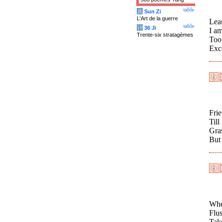
table
兵
Sun Zi
L'Art de la guerre
Lea
table
计
36 Ji
I a
Trente-six stratagèmes
Too 
Exc
Fri
Till
Gras
But
When
Flu
Tak