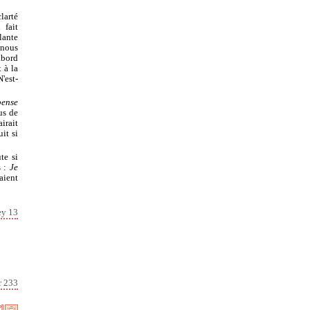
clarté
 fait
lante
 nous
'abord
 à la
N'est-
pense
us de
irait
it si
te si
s :
Je
raient
ey 13
r 233