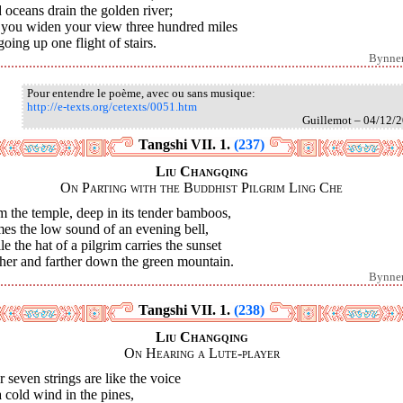
oceans drain the golden river;
 you widen your view three hundred miles
oing up one flight of stairs.
Bynne
Pour entendre le poème, avec ou sans musique:
http://e-texts.org/cetexts/0051.htm
Guillemot – 04/12/
Tangshi VII. 1.
(237)
Liu Changqing
On Parting with the Buddhist Pilgrim Ling Che
 the temple, deep in its tender bamboos,
es the low sound of an evening bell,
e the hat of a pilgrim carries the sunset
her and farther down the green mountain.
Bynne
Tangshi VII. 1.
(238)
Liu Changqing
On Hearing a Lute-player
 seven strings are like the voice
 cold wind in the pines,