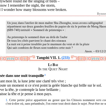
rywhere round me the singing of birds –
now I remember the night, the storm,
 I wonder how many blossoms were broken.
Bynne
Un jour, dans l'atelier de mon maître Sha Zhonghu, nous avons calligraphié
séparément sur deux grandes feuilles de papier de riz le poème de Meng Haor
(689-740) intitulé « Sommeil de printemps » :
Au printemps le sommeil dure au delà de l'aube
De tous les côtés parvient le chant des oiseaux
La nuit est à peine troublée par le murmure du vent et de la pluie
Qui sait combien de fleurs sont tombées cette nuit ?
Anon. – 03/12/
Tangshi VII. 1.
(233)
Li Bai
In the Quiet Night
sée dans une nuit tranquille
1
nt mon lit, la lune jette une clarté très vive ;
oute un moment si ce n'est point la gelée blanche qui brille sur le sol.
ève la tête, je contemple la lune brillante ;
aisse la tête et je pense à mon pays.
1
. Cette petite pièce appartient au genre que les Chinois nomment
vers co
c'est-à-dire où, sans préambule, l'on entre tout droit dans le sujet. Peut-être ne s