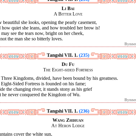
Li Bai
A Bitter Love
 beautiful she looks, opening the pearly casement,
 how quiet she leans, and how troubled her brow is!
may see the tears now, bright on her cheek,
not the man she so bitterly loves.
Bynne
Tangshi VII. 1.
(235)
Du Fu
The Eight-sided Fortress
 Three Kingdoms, divided, have been bound by his greatness.
Eight-Sided Fortress is founded on his fame;
de the changing river, it stands stony as his grief
t he never conquered the Kingdom of Wu.
Bynne
Tangshi VII. 1.
(236)
Wang Zhihuan
At Heron Lodge
ntains cover the white sun,