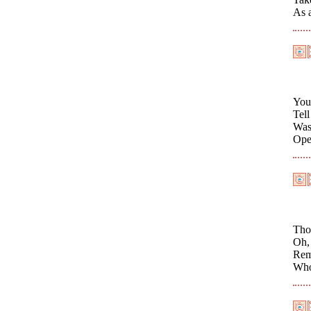
As a
You
Tel
Was
Open
Thou
Oh, 
Rem
Who