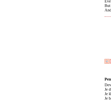
Eve
But 
And
Pen
Deva
Je d
Je l
Je b