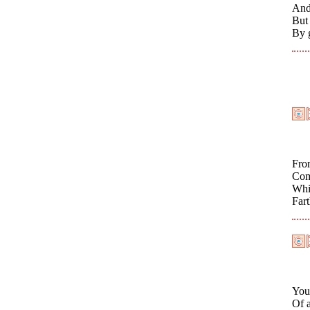
And 
But
By g
From
Com
Whil
Fart
Your
Of a