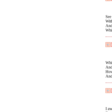
See
With
And
Whil
Whil
And
How
And 
I aw