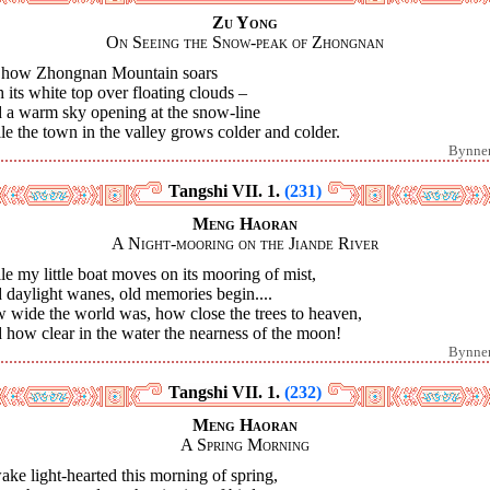
Zu Yong
On Seeing the Snow-peak of Zhongnan
 how Zhongnan Mountain soars
 its white top over floating clouds –
 a warm sky opening at the snow-line
e the town in the valley grows colder and colder.
Bynne
Tangshi VII. 1.
(231)
Meng Haoran
A Night-mooring on the Jiande River
e my little boat moves on its mooring of mist,
 daylight wanes, old memories begin....
 wide the world was, how close the trees to heaven,
how clear in the water the nearness of the moon!
Bynne
Tangshi VII. 1.
(232)
Meng Haoran
A Spring Morning
ake light-hearted this morning of spring,