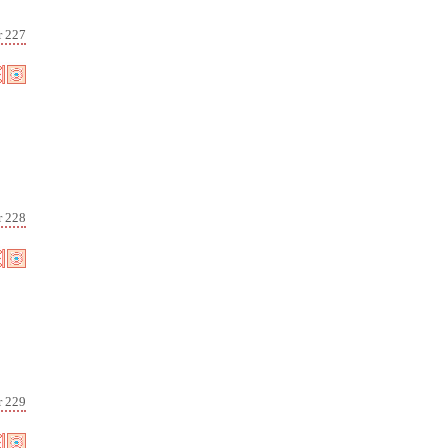
r 227
r 228
r 229