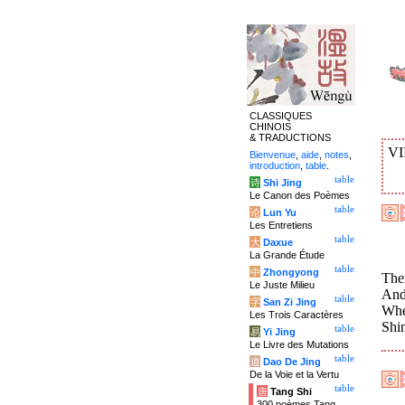
CLASSIQUES
CHINOIS
& TRADUCTIONS
VI
Bienvenue
,
aide
,
notes
,
introduction
,
table
.
table
诗
Shi Jing
Le Canon des Poèmes
table
论
Lun Yu
Les Entretiens
table
大
Daxue
La Grande Étude
table
中
Zhongyong
The
Le Juste Milieu
And 
table
字
San Zi Jing
Wher
Les Trois Caractères
Shi
table
易
Yi Jing
Le Livre des Mutations
table
道
Dao De Jing
De la Voie et la Vertu
table
唐
Tang Shi
300 poèmes Tang