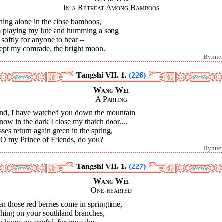
In a Retreat Among Bamboos
ning alone in the close bamboos,
m playing my lute and humming a song
softly for anyone to hear –
ept my comrade, the bright moon.
Bynne
Tangshi VII. 1.
(226)
Wang Wei
A Parting
end, I have watched you down the mountain
 now in the dark I close my thatch door....
ses return again green in the spring,
 O my Prince of Friends, do you?
Bynne
Tangshi VII. 1.
(227)
Wang Wei
One-hearted
 those red berries come in springtime,
shing on your southland branches,
e home an armful, for my sake,