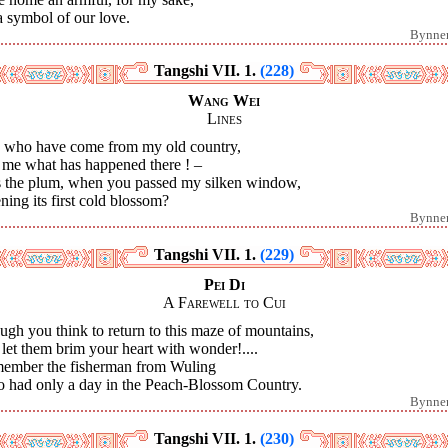
 symbol of our love.
Bynne
Tangshi VII. 1.
(228)
Wang Wei
Lines
 who have come from my old country,
l me what has happened there ! –
 the plum, when you passed my silken window,
ing its first cold blossom?
Bynne
Tangshi VII. 1.
(229)
Pei Di
A Farewell to Cui
gh you think to return to this maze of mountains,
let them brim your heart with wonder!....
ember the fisherman from Wuling
 had only a day in the Peach-Blossom Country.
Bynne
Tangshi VII. 1.
(230)