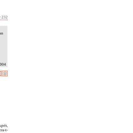
r 232
an
2004
upés
,
era-t-