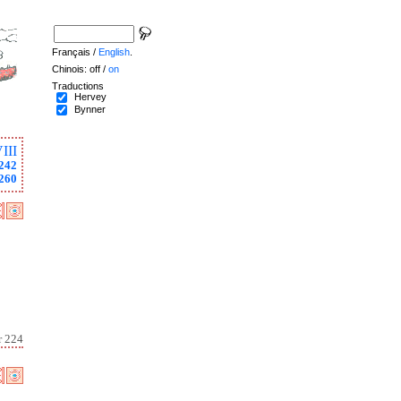
Français /
English
.
Chinois: off /
on
Traductions
Hervey
Bynner
III
242
260
r 224