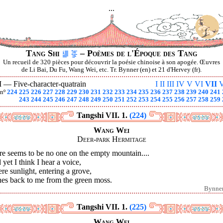
...
Tang Shi
– Poèmes de l'Époque des Tang
Un recueil de 320 pièces pour découvrir la poésie chinoise à son apogée. Œuvres
de Li Bai, Du Fu, Wang Wei, etc. Tr. Bynner (en) et 21 d'Hervey (fr).
I —
Five-character-quatrain
I
II
III
IV
V
VI
VII
V
nº
224
225
226
227
228
229
230
231
232
233
234
235
236
237
238
239
240
241
243
244
245
246
247
248
249
250
251
252
253
254
255
256
257
258
259
Tangshi VII. 1.
(224)
Wang Wei
Deer-park Hermitage
re seems to be no one on the empty mountain....
yet I think I hear a voice,
e sunlight, entering a grove,
nes back to me from the green moss.
Bynne
Tangshi VII. 1.
(225)
Wang Wei