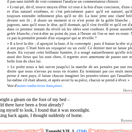
il pas sans intérêt de voir comment l'analyse un commentateur chinois :
« Li-taï-pé, dit-il, trouve moyen d'être ici tout à la fois d'une concision, d'une 
et d'un naturel extrêmes, et c'est précisément parce qu'il est naturel, qu'il
toujours entendre infiniment plus qu'il ne dit. La lune jette une clarté bril
devant son lit
; il
doute
un moment si ce n'est point de la gelée blanche ;
jugeons, sans qu'il nous le dise, qu'il dormait, qu'il s'est éveillé et qu'il est d
dans ce premier instant du réveil où les idées sont confuses. Il pense aussitôt
gelée blanche
, c'est-à-dire au point du jour, à l'heure où l'on se met en route. 
ce pas la première pensée d'un
voyageur
qui se réveille ?
« Il a levé la tête ; il aperçoit la lune, il
la contemple
; puis il baisse la tête et
à son pays
. C'était bien un
voyageur
ou un
exilé
. Ce dernier mot ne laisse pl
doute. En voyant cette brillante lumière, il a songé naturellement qu'elle écla
aussi des lieux qui lui sont chers, il regrette avec amertume de passer une nu
belle loin de chez lui.
« Le poète nous a fait suivre jusqu'ici la marche de ses pensées par une rou
droite que nous n'avons pu nous en écarter. En terminant par ces seuls mot
pense à mon pays
, il laisse chacun imaginer les pensées tristes qui l'assaille
lui-même s'il était absent, et après avoir lu sa pièce, chacun se prend à rêver. »
Voir d'
autres traductions françaises
.
Herv
right a gleam on the foot of my bed –
d there have been a frost already?
ing myself to look, I found that it was moonlight.
king back again, I thought suddenly of home.
Bynne
Tangshi VII. 1.
(234)