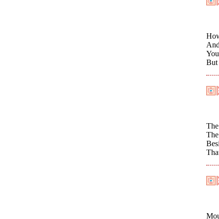
How
And
You 
But 
The
The 
Besi
Tha
Mou