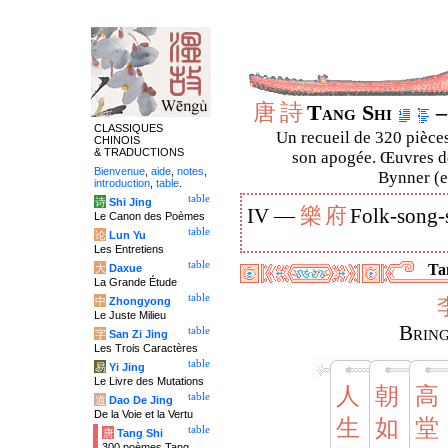
唐
詩
Tang Shi
–
CLASSIQUES
Un recueil de 320 pièces
CHINOIS
& TRADUCTIONS
son apogée. Œuvres de
Bienvenue
,
aide
,
notes
,
Bynner (en
introduction
,
table
.
table
诗
Shi Jing
樂
府
IV —
Folk-song-
Le Canon des Poèmes
table
论
Lun Yu
Les Entretiens
table
Tan
大
Daxue
La Grande Étude
table
中
Zhongyong
Le Juste Milieu
Bring
table
字
San Zi Jing
Les Trois Caractères
table
易
Yi Jing
Le Livre des Mutations
人
朝
高
table
道
Dao De Jing
De la Voie et la Vertu
生
如
堂
table
唐
Tang Shi
300 poèmes Tang