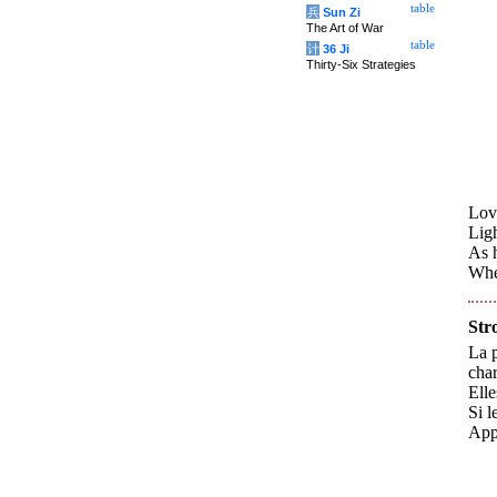
table
兵
Sun Zi
The Art of War
table
计
36 Ji
Thirty-Six Strategies
Love
Ligh
As h
Wher
Str
La p
char
Elle
Si l
Appu