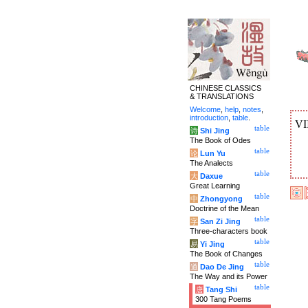
CHINESE CLASSICS
& TRANSLATIONS
Welcome
,
help
,
notes
,
introduction
,
table
.
VI
table
诗
Shi Jing
The Book of Odes
table
论
Lun Yu
The Analects
table
大
Daxue
Great Learning
table
中
Zhongyong
Doctrine of the Mean
table
字
San Zi Jing
Three-characters book
table
易
Yi Jing
The Book of Changes
table
道
Dao De Jing
The Way and its Power
table
唐
Tang Shi
300 Tang Poems