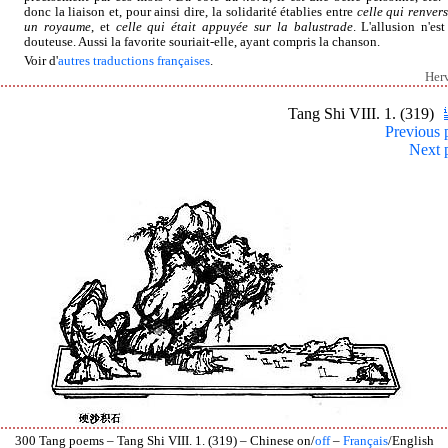
donc la liaison et, pour ainsi dire, la solidarité établies entre
celle qui renvers
un royaume
, et
celle qui était appuyée sur la balustrade
. L'allusion n'est
douteuse. Aussi la favorite souriait-elle, ayant compris la chanson.
Voir d'
autres traductions françaises
.
Her
Tang Shi VIII. 1. (319)
Previous 
Next 
300 Tang poems – Tang Shi VIII. 1. (319) – Chinese on/
off
–
Français
/English