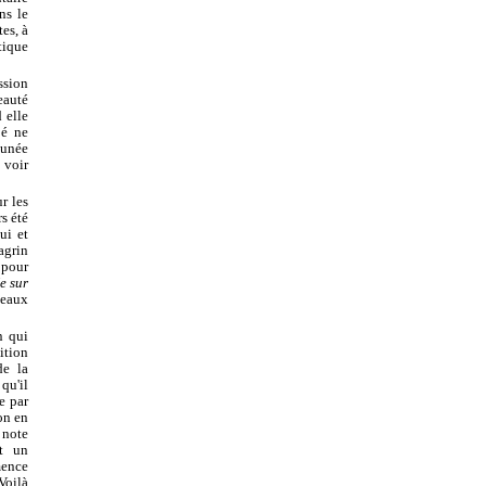
ns le
tes, à
tique
ssion
eauté
 elle
pé ne
tunée
t voir
r les
rs été
ui et
agrin
 pour
e sur
beaux
n qui
ition
de la
qu'il
e par
on en
 note
it un
mence
Voilà