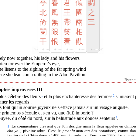
亭
春
君
傾
調
北
風
王
國
之
倚
無
帶
兩
三
闌
限
笑
相
干
恨
看
歡
ly now together, his lady and his flowers
ten for ever the Emperor's eye,
e listens to the sighing of the far spring wind
e she leans on a railing in the Aloe Pavilion.
Bynne
ophes improvisées III
lus célèbre des fleurs
1
et la plus enchanteresse des femmes
2
s'unissent
mer les regards ;
s font qu'un sourire joyeux ne s'efface jamais sur un visage auguste.
e printemps s'écoule et s'en va, que (lui) importe ?
yée, du côté du nord, sur la balustrade aux douces senteurs
3
.
1
. Le commentaire prévient que l'on désigne ainsi la fleur appelée en chino
cho-yo
; pivoine-arbre. C'est le
pœonia-mou-tan
des botanistes, connu dan
jardins de la Chine depuis 1400 ans ; introduit en Europe en 1789. Le commen