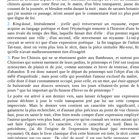
chinois ajoute que cette fleur est, le matin, d'un bleu transparent, jaune da
courant de la journée, et bleuâtre enfin durant la nuit ; mais de savants botanis
qui j'ai soumis ce passage, m'ont assuré que le commentaire était ici plus poé
que digne de foi.
2
.
King-kouè
, littéralement :
(celle qui) renverserait un royaume
, expre
acquise au langage poétique et dont l'étymologie remonte à l'histoire d'une b
sans rivale du temps des Han, laquelle faisait dire d'elle : d'un premier regard
renverserait une ville ; d'un second, elle renverserait un royaume. Li-taï-
croyait se servir ici que d'une expression poétique : la fin tragique de l'infor
Taï-tsun, dont on verra plus loin le récit, dans la pièce intitulée
Ma-toui
, fi
qu'elle n'avait malheureusement rien d'exagéré.
3
. Pour les Chinois qui ne se réunissent guère aux flambeaux, et surtout pou
Chinoises qui sortent rarement de leurs jardins, le printemps et l'été ont toujou
synonymes de plaisir et de joie, comme automne et hiver de tristesse, d'enn
d'abandon. Il est donc naturel que le départ du printemps soit l'objet d'un ch
mêlé d'inquiétude ; mais pour celle qui possédait l'amour exclusif du maître,
celle dont il était constamment occupé, pour
celle
, en un mot,
qui était appuyé
la balustrade aux douces senteurs
, tous les jours n'étaient-ils point de 
jours ? que lui importait qu'ils fussent d'hiver ou de printemps ?
Le poète est arrivé à son dernier vers, sans laisser échapper une expressio
puisse déchirer à jour le voile transparent jeté par lui sur cette compos
improvisée. Mais le dernier vers contient un caractère très significatif, 
galanterie la plus recherchée, et d'autant plus précieux au point de vue chinois 
faut, pour en saisir le trait, s'être bien rendu compte d'une expression employé
l'auteur quelques vers plus haut, et prouver qu'on connaît ses textes autant qu'
sait faire l'application. Ce caractère, c'est le caractère
pé
, nord. Dans la
précédente, j'ai dit l'origine de l'expression
king-kouè
(qui renversera
royaume). Or, dans le livre classique d'où cette histoire est tirée, le récit com
précisément par ces mots :
Du côté du nord
, il est une belle personne, etc. 