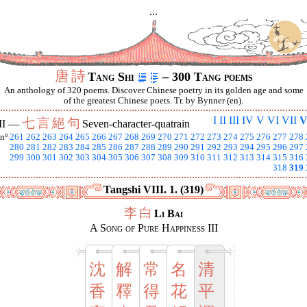
...
唐
詩
Tang Shi
– 300 Tang poems
An anthology of 320 poems. Discover Chinese poetry in its golden age and some
of the greatest Chinese poets. Tr. by Bynner (en).
I
II
III
IV
V
VI
VII
V
七
言
絕
句
II —
Seven-character-quatrain
nº
261
262
263
264
265
266
267
268
269
270
271
272
273
274
275
276
277
278
280
281
282
283
284
285
286
287
288
289
290
291
292
293
294
295
296
297
299
300
301
302
303
304
305
306
307
308
309
310
311
312
313
314
315
316
318
319
Tangshi VIII. 1. (319)
李
白
Li Bai
A Song of Pure Happiness III
沈
解
常
名
清
香
釋
得
花
平