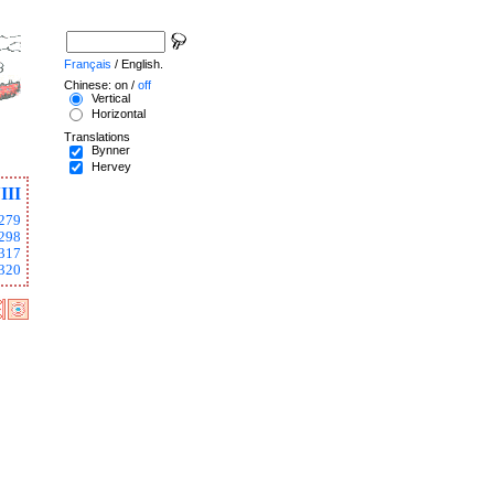
Français
/ English.
Chinese: on /
off
Vertical
Horizontal
Translations
Bynner
Hervey
III
279
298
317
320