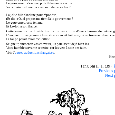
Le gouverneur s'excuse, puis il demande encore :
Vous plairait-il monter avec moi dans ce char ?
La jolie fille s'incline pour répondre,
(Et dit :) Quel propos me tient là le gouverneur ?
Le gouverneur a sa femme,
Et Lo-foh a son fiancé.
Cette aventure de Lo-foh inspira du reste plus d'une chanson du même g
L'empereur Leang-vou-ti lui-même en avait fait une, où se trouvent deux ver
Li-taï-pé paraît avoir recueillis :
Seigneur, emmenez vos chevaux, ils paraissent déjà bien las ;
Votre humble servante se retire, car les vers à soie ont faim.
Voir d'
autres traductions françaises
.
Her
Tang Shi II. 1. (39)
Previous 
Next 