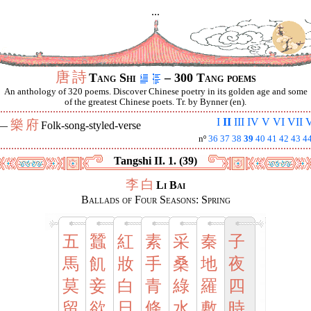
...
唐
詩
Tang Shi
– 300 Tang poems
An anthology of 320 poems. Discover Chinese poetry in its golden age and some
of the greatest Chinese poets. Tr. by Bynner (en).
I
II
III
IV
V
VI
VII
V
樂
府
 —
Folk-song-styled-verse
nº
36
37
38
39
40
41
42
43
4
Tangshi II. 1. (39)
李
白
Li Bai
Ballads of Four Seasons: Spring
五
蠶
紅
素
采
秦
子
馬
飢
妝
手
桑
地
夜
莫
妾
白
青
綠
羅
四
留
欲
日
條
水
敷
時