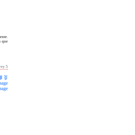
enre.
s que
vey 5
page
page