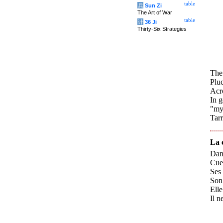
table
兵
Sun Zi
The Art of War
table
计
36 Ji
Thirty-Six Strategies
The
Pluc
Acro
In g
"my 
Tarr
La 
Dan
Cuei
Ses 
Son 
Elle
Il n