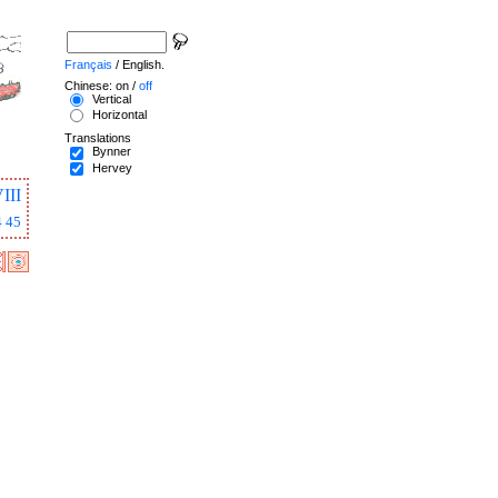
Français
/ English.
Chinese: on /
off
Vertical
Horizontal
Translations
Bynner
Hervey
III
4
45