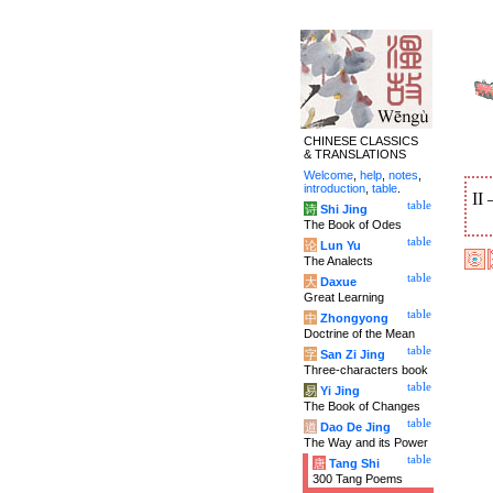
CHINESE CLASSICS
& TRANSLATIONS
Welcome
,
help
,
notes
,
introduction
,
table
.
II
table
诗
Shi Jing
The Book of Odes
table
论
Lun Yu
The Analects
table
大
Daxue
Great Learning
table
中
Zhongyong
Doctrine of the Mean
table
字
San Zi Jing
Three-characters book
table
易
Yi Jing
The Book of Changes
table
道
Dao De Jing
The Way and its Power
table
唐
Tang Shi
300 Tang Poems