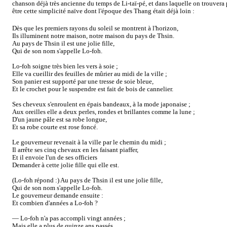
chanson déjà très ancienne du temps de Li-taï-pé, et dans laquelle on trouvera 
être cette simplicité naïve dont l'époque des Thang était déjà loin :
Dès que les premiers rayons du soleil se montrent à l'horizon,
Ils illuminent notre maison, notre maison du pays de Thsin.
Au pays de Thsin il est une jolie fille,
Qui de son nom s'appelle Lo-foh.
Lo-foh soigne très bien les vers à soie ;
Elle va cueillir des feuilles de mûrier au midi de la ville ;
Son panier est supporté par une tresse de soie bleue,
Et le crochet pour le suspendre est fait de bois de cannelier.
Ses cheveux s'enroulent en épais bandeaux, à la mode japonaise ;
Aux oreilles elle a deux perles, rondes et brillantes comme la lune ;
D'un jaune pâle est sa robe longue,
Et sa robe courte est rose foncé.
Le gouverneur revenait à la ville par le chemin du midi ;
Il arrête ses cinq chevaux en les faisant piaffer,
Et il envoie l'un de ses officiers
Demander à cette jolie fille qui elle est.
(Lo-foh répond :) Au pays de Thsin il est une jolie fille,
Qui de son nom s'appelle Lo-foh.
Le gouverneur demande ensuite :
Et combien d'années a Lo-foh ?
— Lo-foh n'a pas accompli vingt années ;
Mais elle a plus de quinze ans passés.