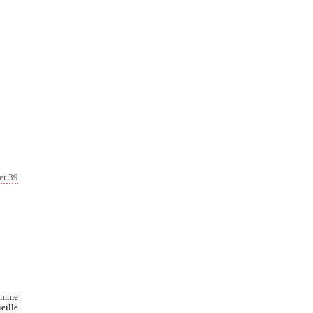
er 39
comme
eille