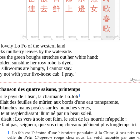
連
去
鮮
上
邊
女
歌
春
歌
 lovely Lo Fo of the western land
ks mulberry leaves by the waterside.
ss the green boughs stretches out her white hand;
olden sunshine her rosy robe is dyed.
silkworms are hungry, I cannot stay.
y not with your five-horse cab, I pray."
Bynn
chanson des quatre saisons, printemps
s le pays de Thsin, la charmante Lo-foh
1
llait des feuilles de mûrier, aux bords d'une eau transparente,
blanches mains posées sur les branches vertes,
teint resplendissant illuminé par un beau soleil.
 disait : Les vers à soie ont faim, le soin de les nourrir m'appelle ;
e faut pas, seigneur, que vos cinq chevaux piétinent plus longtemps ici.
1
. Lo-foh est l'héroïne d'une historiette populaire à la Chine, à peu près 
celle du
Petit Chaperon rouge
chez nous. La voici racontée par une vi