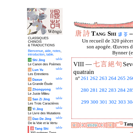
唐
詩
Tang Shi
–
CLASSIQUES
Un recueil de 320 pièces
CHINOIS
& TRADUCTIONS
son apogée. Œuvres de
Bienvenue
,
aide
,
notes
,
Bynner (en
introduction
,
table
.
table
诗
Shi Jing
七
言
絕
句
VIII —
Sev
Le Canon des Poèmes
table
论
Lun Yu
quatrain
Les Entretiens
nº
261
262
263
264
265
26
table
大
Daxue
La Grande Étude
table
280
281
282
283
284
28
中
Zhongyong
Le Juste Milieu
table
字
San Zi Jing
299
300
301
302
303
30
Les Trois Caractères
table
易
Yi Jing
Le Livre des Mutations
table
道
Dao De Jing
De la Voie et la Vertu
Tang
table
唐
Tang Shi
300 poèmes Tang