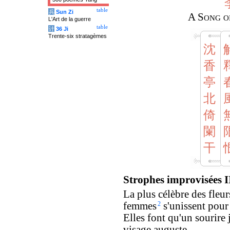
table
兵
Sun Zi
A Song of
L'Art de la guerre
table
计
36 Ji
Trente-six stratagèmes
沈
香
亭
北
倚
闌
干
Strophes improvisées I
La plus célèbre des fleur
femmes
2
s'unissent pour 
Elles font qu'un sourire 
visage auguste.