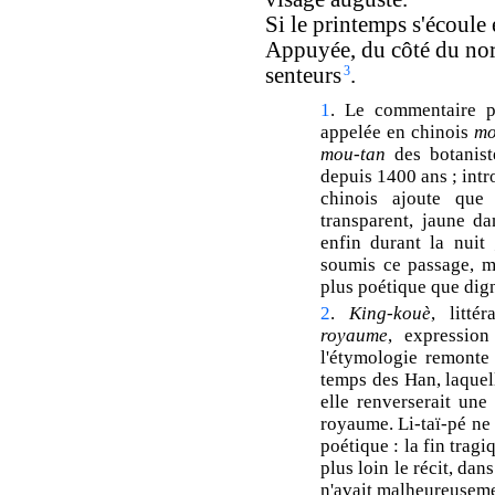
Si le printemps s'écoule 
Appuyée, du côté du nor
senteurs
3
.
1
. Le commentaire pr
appelée en chinois
mo
mou-tan
des botanist
depuis 1400 ans ; int
chinois ajoute que 
transparent, jaune da
enfin durant la nuit 
soumis ce passage, m'
plus poétique que dign
2
.
King-kouè
, litté
royaume
, expressio
l'étymologie remonte 
temps des Han, laquell
elle renverserait une 
royaume. Li-taï-pé ne 
poétique : la fin tragi
plus loin le récit, dan
n'avait malheureuseme