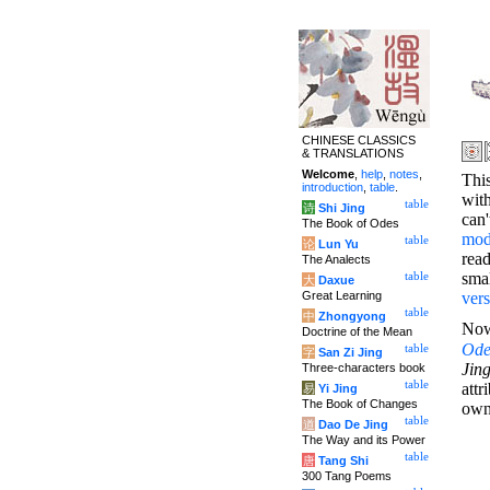
CHINESE CLASSICS
& TRANSLATIONS
Welcome
,
help
,
notes
,
This
introduction
,
table
.
wit
table
诗
Shi Jing
can'
The Book of Odes
mo
table
论
Lun Yu
read
The Analects
sma
table
大
Daxue
Great Learning
vers
table
中
Zhongyong
Now
Doctrine of the Mean
Ode
table
字
San Zi Jing
Jing
Three-characters book
table
attr
易
Yi Jing
The Book of Changes
own 
table
道
Dao De Jing
The Way and its Power
table
唐
Tang Shi
300 Tang Poems