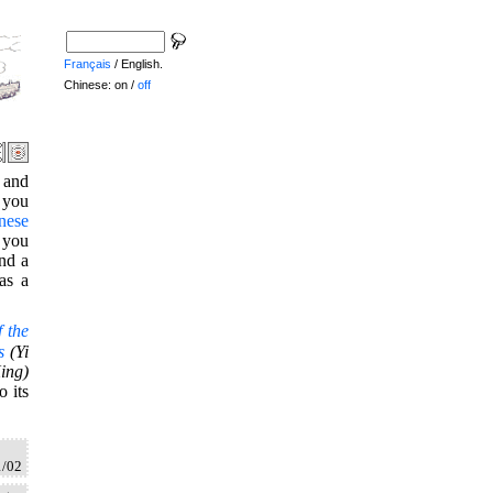
Français
/ English.
Chinese: on /
off
e and
f you
nese
 you
and a
as a
 the
s
(Yi
ing)
 its
1/02