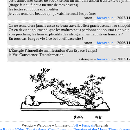
cette année mes cartes de voeux seront un mandala assorti d'un texte du yi ki
(tirage fait au fur et à mesure de mes dessins)
les textes sont bons et à méditer
je vous remercie beaucoup - je vais lire aussi les poèmes
Anon. –
bienvenue
– 2007/1
On ne remerciera jamais assez ce beau travail, offert gracieusement au sinophi
On en devient gourmand, que les maîtres nous pardonnent : pourrai-t-on voir,
voir prochain, les liens explicatifs des idéogrammes traduits en français ?
En tous cas, longue vie à ce bel et efficace site !
Anon. –
bienvenue
– 2006/1
L'Énergie Primordiale manifestation d'un Espace Temps!
la Vie, Conscience, Transformation,
asterique –
bienvenue
– 2003/1
Wengu – Welcome – Chinese on/
off
–
Français
/English
e Book of Odes
,
The Analects
,
Great Learning
,
Doctrine of the Mean
,
Three-charact