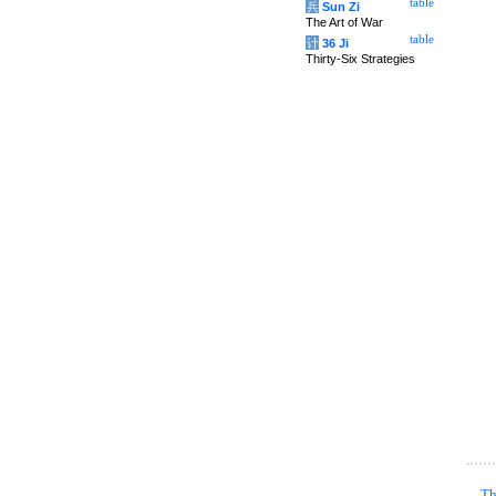
table
兵
Sun Zi
The Art of War
table
计
36 Ji
Thirty-Six Strategies
Th