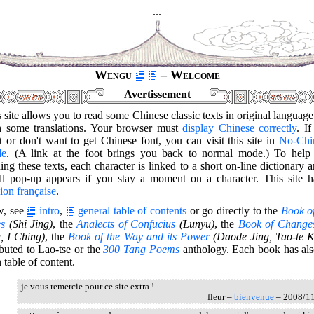
...
Wengu
– Welcome
Avertissement
 site allows you to read some Chinese classic texts in original languag
h some translations. Your browser must
display Chinese correctly
. I
t or don't want to get Chinese font, you can visit this site in
No-Chi
de
. (A link at the foot brings you back to normal mode.) To help
ing these texts, each character is linked to a short on-line dictionary 
ll pop-up appears if you stay a moment on a character. This site h
ion française
.
, see
intro
,
general table of contents
or go directly to the
Book of
s
(Shi Jing)
, the
Analects of Confucius
(Lunyu)
, the
Book of Change
, I Ching)
, the
Book of the Way and its Power
(Daode Jing, Tao-te K
ibuted to Lao-tse or the
300 Tang Poems
anthology. Each book has also
table of content.
je vous remercie pour ce site extra !
fleur –
bienvenue
– 2008/1