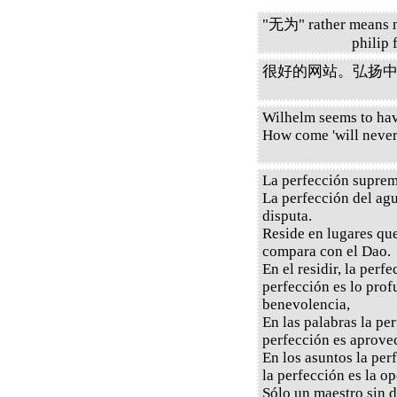
"无为" rather means no
philip
很好的网站。弘扬中国哲学。A
Wilhelm seems to have 
How come 'will never 
La perfección suprem
La perfección del agu
disputa.
Reside en lugares qu
compara con el Dao.
En el residir, la perfe
perfección es lo profu
benevolencia,
En las palabras la per
perfección es aprovec
En los asuntos la per
la perfección es la o
Sólo un maestro sin d