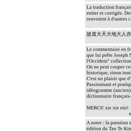
La traduction français
entier et corrigée. De
renvoient à d'autres c
故道大天大地大人亦大 s
Le commentaire en fr
que lui prête Joseph
l'Occident" collectio
On ne peut couper ces
historique, sinon tou
C'est un plaisir que d
Passionnant et pratiq
idéogramme (ancien) 
dictionnaire français
MERCI! xie xie nin!
A noter : la parutio
édition du Tao Te Kin