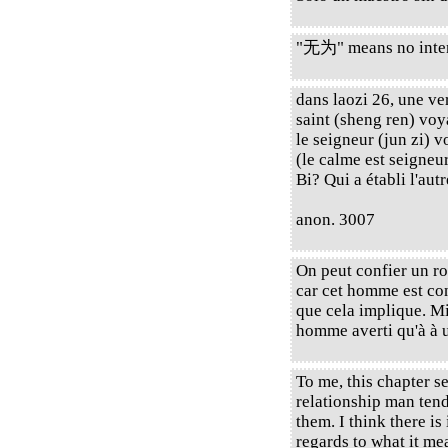
"无为" means no intent
dans laozi 26, une v
saint (sheng ren) voya
le seigneur (jun zi) v
(le calme est seigneur
Bi? Qui a établi l'aut
anon. 3007
On peut confier un r
car cet homme est con
que cela implique. M
homme averti qu'à à 
To me, this chapter se
relationship man ten
them. I think there is
regards to what it me