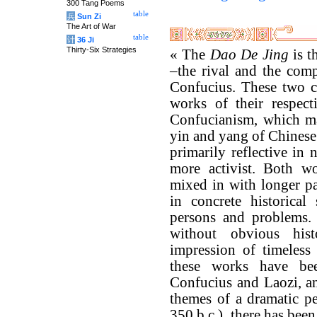
300 Tang Poems
table
兵
Sun Zi
The Art of War
table
计
36 Ji
Thirty-Six Strategies
« The
Dao De Jing
is t
–the rival and the com
Confucius. These two cl
works of their respect
Confucianism, which ma
yin and yang of Chinese
primarily reflective in 
more activist. Both wo
mixed in with longer pa
in concrete historical
persons and problems. 
without obvious his
impression of timeless
these works have been
Confucius and Laozi, an
themes of a dramatic pe
350 b.c.), there has bee