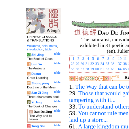
道
德
經
Dao De Ji
CHINESE CLASSICS
The naturalist, individu
& TRANSLATIONS
exhibited in 81 poetic a
Welcome
,
help
,
notes
,
introduction
,
table
.
(en), Julie
table
诗
Shi Jing
1
2
3
4
5
6
7
8
9
10
11
The Book of Odes
table
28
29
30
31
32
33
34
35
36
37
38
论
Lun Yu
The Analects
55
56
57
58
59
60
61
62
63
64
65
table
大
Daxue
R
Great Learning
table
中
Zhongyong
1.
The Way that can be t
Doctrine of the Mean
table
29.
Those that would ga
字
San Zi Jing
Three-characters book
tampering with it...
table
易
Yi Jing
33.
To understand others
The Book of Changes
table
道
Dao De Jing
59.
You cannot rule men
The Way and its
laid up a store...
Power
61.
A large kingdom must
table
唐
Tang Shi