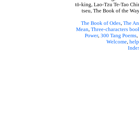
tö-king, Lao-Tzu Te-Tao Ching
tseu, The Book of the Way 
The Book of Odes
,
The An
Mean
,
Three-characters boo
Power
,
300 Tang Poems
,
Welcome
,
help
Inde