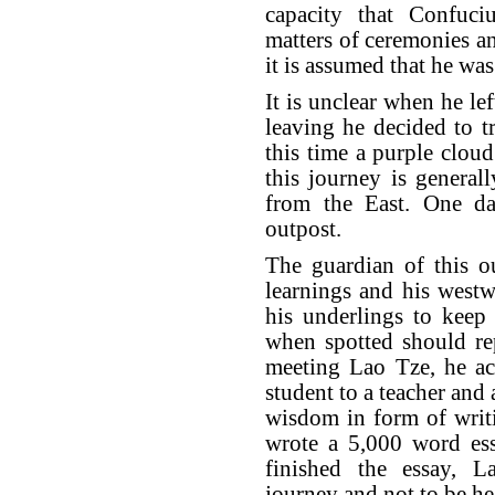
capacity that Confuc
matters of ceremonies an
it is assumed that he wa
It is unclear when he lef
leaving he decided to t
this time a purple clou
this journey is general
from the East. One d
outpost.
The guardian of this o
learnings and his westw
his underlings to keep
when spotted should re
meeting Lao Tze, he ac
student to a teacher and
wisdom in form of writ
wrote a 5,000 word ess
finished the essay, 
journey and not to be he