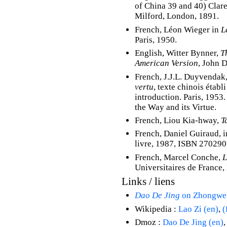
of China 39 and 40) Cla
Milford, London, 1891.
French, Léon Wieger in
L
Paris, 1950.
English, Witter Bynner,
T
American Version
, John 
French, J.J.L. Duyvendak
vertu
, texte chinois établ
introduction. Paris, 1953.
the Way and its Virtue.
French, Liou Kia-hway,
T
French, Daniel Guiraud, 
livre, 1987, ISBN 27029
French, Marcel Conche,
L
Universitaires de France
Links / liens
Dao De Jing
on Zhongwe
Wikipedia :
Lao Zi (en)
,
(
Dmoz :
Dao De Jing (en)