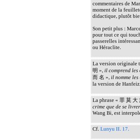
commentaires de Marc
moment de la feuillete
didactique, plutôt bie
Son petit plus : Marc
pour tout ce qui touch
passerelles intéressa
ou Héraclite.
La version originale
明 »,
il comprend les 
而 名 »,
il nomme les 
la version de Hanfeiz
La phrase « 罪 莫 大
crime que de se livrer
Wang Bi, est interpol
Cf.
Lunyu II. 17.