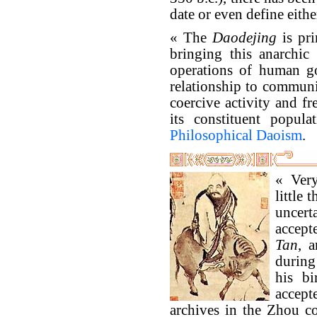
date or even define eith
« The
Daodejing
is prim
bringing this anarchic 
operations of human go
relationship to commu
coercive activity and fre
its constituent popul
Philosophical Daoism
.
« Very
little 
uncert
accept
Tan
, 
during
his bi
accept
archives in the Zhou co