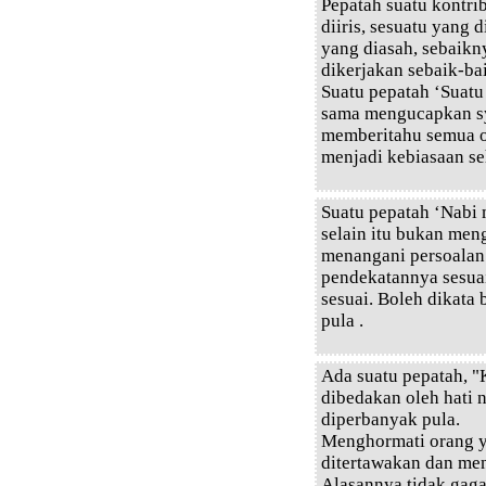
Pepatah suatu kontri
diiris, sesuatu yang 
yang diasah, sebaikn
dikerjakan sebaik-ba
Suatu pepatah ‘Suatu
sama mengucapkan sy
memberitahu semua o
menjadi kebiasaan seh
Suatu pepatah ‘Nabi
selain itu bukan men
menangani persoalan 
pendekatannya sesuai
sesuai. Boleh dikata 
pula .
Ada suatu pepatah, 
dibedakan oleh hati
diperbanyak pula.
Menghormati orang ya
ditertawakan dan me
Alasannya tidak gagal