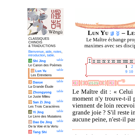
Lun Yu
– Les
CLASSIQUES
Le Maître échange prop
CHINOIS
maximes avec ses discipl
& TRADUCTIONS
Bienvenue
,
aide
,
notes
,
introduction
,
table
.
table
诗
Shi Jing
Le Canon des Poèmes
1
2
table
论
Lun Yu
9
10
Les Entretiens
table
大
Daxue
La Grande Étude
Le Maître dit : « Celui
table
中
Zhongyong
Le Juste Milieu
moment n'y trouve-t-il p
table
字
San Zi Jing
viennent de loin recevoi
Les Trois Caractères
grande joie ? S'il reste
table
易
Yi Jing
Le Livre des Mutations
aucune peine, n'est-il 
table
道
Dao De Jing
De la Voie et la Vertu
table
唐
Tang Shi