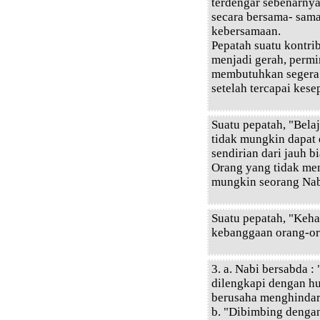
terdengar sebenarny
secara bersama- sam
kebersamaan.
Pepatah suatu kontri
menjadi gerah, permi
membutuhkan segera 
setelah tercapai kese
Suatu pepatah, "Bela
tidak mungkin dapat
sendirian dari jauh 
Orang yang tidak men
mungkin seorang Nab
Suatu pepatah, "Keh
kebanggaan orang-ora
3. a. Nabi bersabda 
dilengkapi dengan h
berusaha menghindari
b. "Dibimbing denga