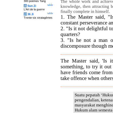
The whole work and achievem
300 poèmes Tang
table
knowledge, then attracting 
兵
Sun Zi
L'Art de la guerre
finally complete in himself.
table
计
36 Ji
1. The Master said, "I
Trente-six stratagèmes
constant perseverance a
2. "Is it not delightful
quarters?
3. "Is he not a man o
discomposure though me
The Master said, 'Is i
something, to try it out 
have friends come from 
take offence when others 
Suatu pepatah ‘Hukum
pengendalian, ketena
masyarakat menghinda
Hukum alam semesta d