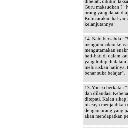
dibelah, dikikir, lak
Guru maksudkan ?" Na
orang yang dapat di
Kubicarakan hal yan
kelanjutannya".
14. Nabi bersabda : 
mengutamakan kenyan
mengutamakan enakny
hati-hati di dalam k
yang hidup di dalam J
meluruskan hatinya.
benar suka belajar".
13. You-zi berkata :
dan dilandasi Kebena
ditepati. Kalau sikap
niscaya menjauhkan m
dengan orang yang pa
akan mendapatkan pe