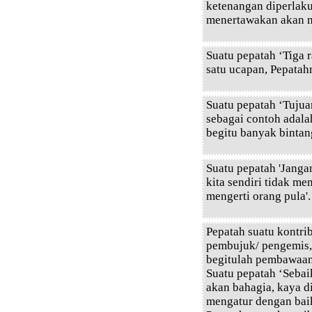
ketenangan diperlaku
menertawakan akan m
Suatu pepatah ‘Tiga 
satu ucapan, Pepatah
Suatu pepatah ‘Tujua
sebagai contoh adala
begitu banyak bintang
Suatu pepatah 'Jang
kita sendiri tidak me
mengerti orang pula'.
Pepatah suatu kontri
pembujuk/ pengemis, 
begitulah pembawaan
Suatu pepatah ‘Seba
akan bahagia, kaya 
mengatur dengan baik