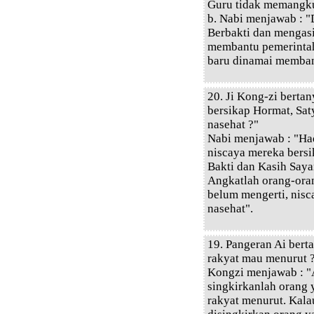
Guru tidak memangku
b. Nabi menjawab : "D
Berbakti dan mengasih
membantu pemerinta
baru dinamai memban
20. Ji Kong-zi berta
bersikap Hormat, Sat
nasehat ?"
Nabi menjawab : "Ha
niscaya mereka bersi
Bakti dan Kasih Saya
Angkatlah orang-ora
belum mengerti, nis
nasehat".
19. Pangeran Ai bert
rakyat mau menurut 
Kongzi menjawab : "
singkirkanlah orang 
rakyat menurut. Kala