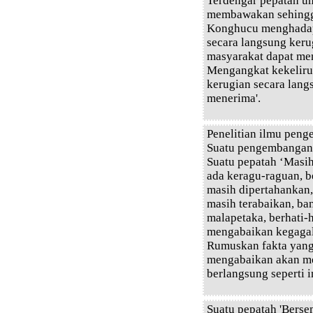
Terdengar pepatah 
membawakan sehingg
Konghucu menghadap
secara langsung keru
masyarakat dapat me
Mengangkat kekelir
kerugian secara lang
menerima'.
Penelitian ilmu peng
Suatu pengembangan b
Suatu pepatah ‘Masi
ada keragu-raguan, b
masih dipertahankan,
masih terabaikan, ba
malapetaka, berhati-
mengabaikan kegagal
Rumuskan fakta yang 
mengabaikan akan me
berlangsung seperti 
Suatu pepatah 'Bers