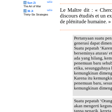
table
兵
Sun Zi
The Art of War
Le Maître dit : « Cher
table
计
36 Ji
discours étudiés et un e
Thirty-Six Strategies
de plénitude humaine. »
Pertanyaan suatu pe
generasi dapat dimeng
Suatu pepatah ‘Kare
berseminya aturan/ e
ada yang hilang, ke
penemuan baru sehub
etika, sesungguhnya 
kemungkinan dimenge
Karena itu kemungki
penemuan baru, sesu
kemungkinan dimenge
Suatu pepatah ‘Orang
akan mengerti keguna
tanpa penarik, keret