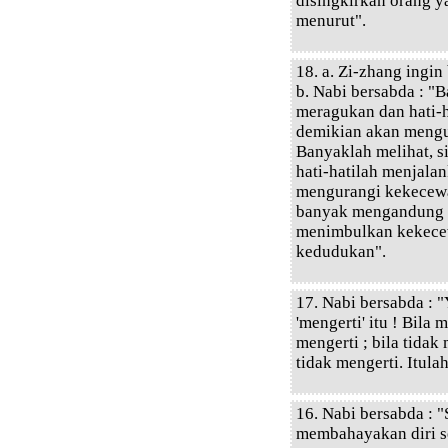
disingkirkan orang ya
menurut".
18. a. Zi-zhang ingi
b. Nabi bersabda : "
meragukan dan hati-h
demikian akan mengu
Banyaklah melihat, 
hati-hatilah menjala
mengurangi kekecewa
banyak mengandung k
menimbulkan kekecewa
kedudukan".
17. Nabi bersabda : "
'mengerti' itu ! Bila
mengerti ; bila tidak
tidak mengerti. Itula
16. Nabi bersabda : "
membahayakan diri se