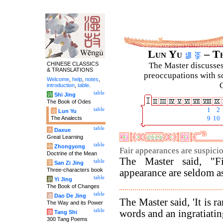
Lun Yu
– Th
CHINESE CLASSICS
The Master discusses 
& TRANSLATIONS
preoccupations with so
Welcome
,
help
,
notes
,
C
introduction
,
table
.
table
诗
Shi Jing
The Book of Odes
table
1
2
论
Lun Yu
The Analects
9
10
table
大
Daxue
Great Learning
table
中
Zhongyong
Fair appearances are suspicio
Doctrine of the Mean
The Master said, "F
table
字
San Zi Jing
Three-characters book
appearance are seldom as
table
易
Yi Jing
The Book of Changes
table
道
Dao De Jing
The Master said, 'It is 
The Way and its Power
table
words and an ingratiatin
唐
Tang Shi
300 Tang Poems