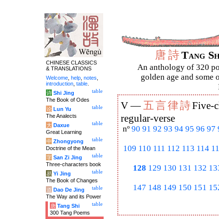
唐
詩
Tang S
CHINESE CLASSICS
An anthology of 320 po
& TRANSLATIONS
golden age and some of
Welcome
,
help
,
notes
,
introduction
,
table
.
table
诗
Shi Jing
The Book of Odes
五
言
律
詩
V —
Five-c
table
论
Lun Yu
The Analects
regular-verse
table
大
Daxue
nº
90
91
92
93
94
95
96
97
Great Learning
table
中
Zhongyong
109
110
111
112
113
114
1
Doctrine of the Mean
table
字
San Zi Jing
Three-characters book
128
129
130
131
132
13
table
易
Yi Jing
The Book of Changes
147
148
149
150
151
15
table
道
Dao De Jing
The Way and its Power
table
唐
Tang Shi
300 Tang Poems