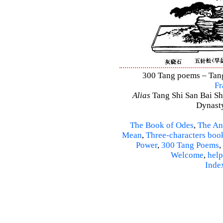
300 Tang poems – Tang 
Fr
Alias
Tang Shi San Bai Sh
Dynasty
The Book of Odes
,
The An
Mean
,
Three-characters boo
Power
,
300 Tang Poems
,
Welcome
,
help
Inde