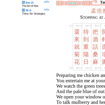
Tan
table
兵
Sun Zi
The Art of War
孟
浩
table
计
36 Ji
Thirty-Six Strategies
Stopping at
還
待
把
來
到
酒
就
重
話
菊
陽
桑
花
日
麻
Preparing me chicken and
You entertain me at your
We watch the green trees 
And the pale blue of ou
We open your window ov
To talk mulberry and he