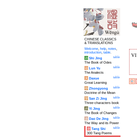
CHINESE CLASSICS
& TRANSLATIONS
Welcome
,
help
,
notes
,
introduction
,
table
.
V
table
诗
Shi Jing
The Book of Odes
table
论
Lun Yu
The Analects
table
大
Daxue
Great Learning
table
中
Zhongyong
Doctrine of the Mean
table
字
San Zi Jing
Three-characters book
table
易
Yi Jing
The Book of Changes
table
道
Dao De Jing
The Way and its Power
table
唐
Tang Shi
300 Tang Poems