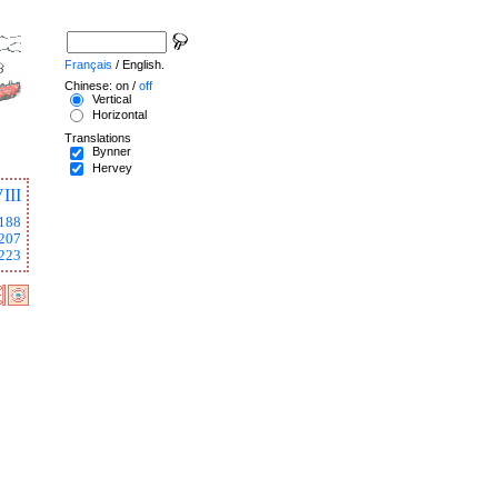
Français
/ English.
Chinese: on /
off
Vertical
Horizontal
Translations
Bynner
Hervey
III
188
207
223