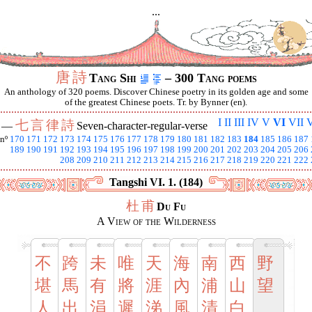
...
唐
詩
Tang Shi
– 300 Tang poems
An anthology of 320 poems. Discover Chinese poetry in its golden age and some
of the greatest Chinese poets. Tr. by Bynner (en).
I
II
III
IV
V
VI
VII
V
七
言
律
詩
I —
Seven-character-regular-verse
nº
170
171
172
173
174
175
176
177
178
179
180
181
182
183
184
185
186
187
189
190
191
192
193
194
195
196
197
198
199
200
201
202
203
204
205
206
208
209
210
211
212
213
214
215
216
217
218
219
220
221
222
Tangshi VI. 1. (184)
杜
甫
Du Fu
A View of the Wilderness
不
跨
未
唯
天
海
南
西
野
堪
馬
有
將
涯
內
浦
山
望
人
出
涓
遲
涕
風
清
白