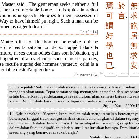
 Master said, 'The gentleman seeks neither a full
焉
於
無
ly nor a comfortable home. He is quick in action
可
言
求
 cautious in speech. He goes to men possessed of
 Way to have himself put right. Such a man can be
謂
飽
ribed as eager to learn.'
Lau [1:14]
好
居
Maître dit : « Un homme honorable qui ne
學
無
herche pas la satisfaction de son appétit dans la
riture, ni ses commodités dans son habitation, qui
也
求
diligent en affaires et circonspect dans ses paroles,
se rectifie auprès des hommes vertueux, celui-là a
已
安
éritable désir d'apprendre. »
Couvreur I.14.
Suatu pepatah ‘Nabi makan tidak mengharapkan kenyang, selain itu bukan
mengharapkan aman. Tepat sasaran setiap menangani persoalan dan ucapann
selalu berhati-hati, pendekatannya sesuai hukum alam semesta karena itu sel
sesuai. Boleh dikata baik untuk dipelajari dan sudah saatnya pula .
Sugiar Yao – 2009/1
14. Nabi bersabda : "Seorang Junzi, makan tidak mengutamakan kenyangnya
bertempat tinggal tidak mengutamakan enaknya, ia tangkas di dalam tugasn
dan hati-hati di dalam kata-katanya. Bila mendapatkan seseorang yang hidup
dalam Jalan Suci, ia dijadikan teladan untuk meluruskan hatinya. Demikianl
seseorang yang benar-benar suka belajar".
Matakin-Indonesia – 2008/1