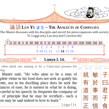
...
論
語
Lun Yu
– The Analects of Confucius
The Master discusses with his disciples and unveil his preoccupations with society.
Tr. Legge (en), Lau (en) and Couvreur (fr).
1
2
3
4
5
6
7
8
9
10
11
12
13
14
15
16
Lunyu I. 14.
 what mind one aiming to be a Chun-tsze pursues his
ning.
就
敏
子
 Master said, "He who aims to be a man of
lete virtue in his food does not seek to gratify his
有
於
曰
etite, nor in his dwelling place does he seek the
iances of ease; he is earnest in what he is doing,
道
事
君
careful in his speech; he frequents the company of
 of principle that he may be rectified:– such a
而
而
子
on may be said indeed to love to learn."
正
慎
食
Legge I.14.