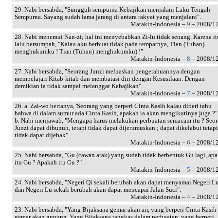
29. Nabi bersabda, "Sungguh sempurna Kebajikan menjalani Laku Tengah
Sempurna. Sayang sudah lama jarang di antara rakyat yang menjalani".
Matakin-Indonesia –
9
– 2008/1
28. Nabi menemui Nan-zi; hal ini menyebabkan Zi-lu tidak senang. Karena it
lalu bersumpah, "Kalau aku berbuat tidak pada tempatnya, Tian (Tuhan)
menghukumku ! Tian (Tuhan) menghukumku) !"
Matakin-Indonesia –
8
– 2008/1
27. Nabi bersabda, "Seorang Junzi meluaskan pengetahuannya dengan
mempelajari Kitab-kitab dan membatasi diri dengan Kesusilaan. Dengan
demikian ia tidak sampai melanggar Kebajikan".
Matakin-Indonesia –
7
– 2008/1
26. a. Zai-wo bertanya, 'Seorang yang berperi Cinta Kasih kalau diberi tahu
bahwa di dalam sumur ada Cinta Kasih, apakah ia akan mengikutinya juga ?"
b. Nabi menjawab, "Mengapa harus melakukan perbuatan semacam itu ? Seo
Junzi dapat dibunuh, tetapi tidak dapat dijerumuskan ; dapat dikelabui tetapi
tidak dapat dijebak".
Matakin-Indonesia –
6
– 2008/1
25. Nabi bersabda, "Gu (cawan arak) yang sudah tidak berbentuk Gu lagi, ap
itu Gu ? Apakah itu Gu ?"
Matakin-Indonesia –
5
– 2008/1
24. Nabi bersabda, "Negeri Qi sekali berubah akan dapat menyamai Negeri Lu
dan Negeri Lu sekali berubah akan dapat mencapai Jalan Suci".
Matakin-Indonesia –
4
– 2008/1
23. Nabi bersabda, "Yang Bijaksana gemar akan air, yang berperi Cinta Kasih
gemar akan gunung. Yang Bijaksana tangkas dalam perbuatan, yang berperi