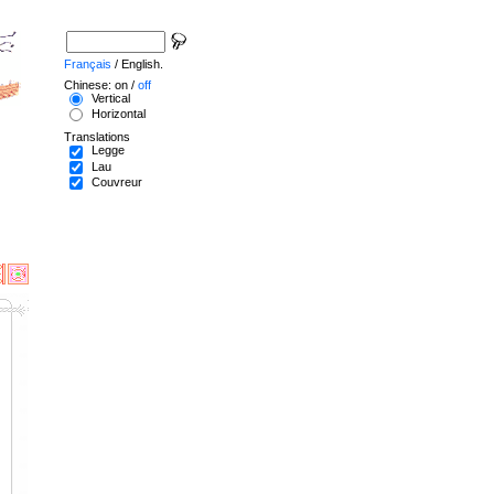
Français
/ English.
Chinese: on /
off
Vertical
Horizontal
Translations
Legge
Lau
Couvreur