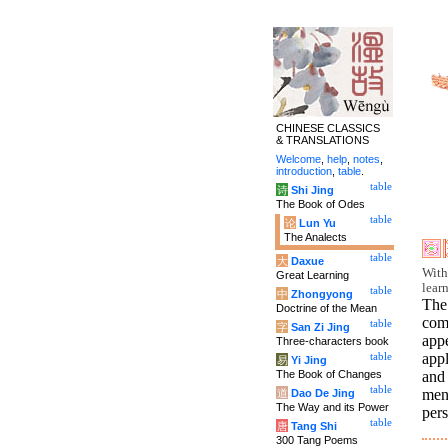
CHINESE CLASSICS
& TRANSLATIONS
Welcome
,
help
,
notes
,
introduction
,
table
.
table
诗
Shi Jing
The Book of Odes
table
论
Lun Yu
The Analects
table
大
Daxue
With
Great Learning
lear
table
中
Zhongyong
The
Doctrine of the Mean
comp
table
字
San Zi Jing
app
Three-characters book
appl
table
易
Yi Jing
The Book of Changes
and 
table
men
道
Dao De Jing
The Way and its Power
pers
table
唐
Tang Shi
300 Tang Poems