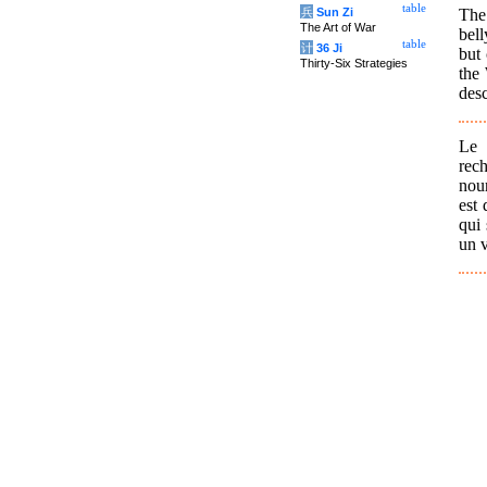
table
The
兵
Sun Zi
The Art of War
bel
table
计
36 Ji
but
Thirty-Six Strategies
the
desc
Le 
rec
nour
est 
qui 
un v