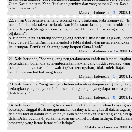
Cinta Kasih tentram. Yang Bijaksana gembira dan yang berperi Cinta Kasih
tahan menderita".
Matakin-Indonesia –
3
– 2008/1
22. a. Fan Chi bertanya tentang seorang yang bijaksana. Nabi menjawab, "Ia
mengabdi kepada rakyat berlandaskan Kebenaran. Ia menghormati rokh-rokh
tetapi dari jauh (dengan hormat yang murni). Demikianlah seorang yang
bijaksana".
b. Ia bertanya pula tentang seorang yang berperi Cinta Kasih. Dijawab, "Seor
yang berperi Cinta Kasih rela menderita lebih dahulu dan membelakangkan
keuntungan. Demikianlah orang yang berperi Cinta Kasih".
Matakin-Indonesia –
2
– 2008/1
21. Nabi bersabda, "Seorang yang pengetahuannya sudah melampaui tingkat
pertengahan, boleh diajak membicarakan hal-hal yang tinggi ; seorang yang
pengetahuannya masih di bawah tingkat pertengahan, tidak boleh diajak
membicarakan hal-hal yang tinggi".
Matakin-Indonesia –
1
– 2008/1
20. Nabi bersabda, 'Yang mengerti belum sebanding dengan yang menyukai,
sedangkan yang menyukai belum sebanding dengan yang dapat merasa gemb
di dalamnya".
Matakin-Indonesia –
0
– 2008/1
14. Nabi bersabda : "Seorang Junzi, makan tidak mengutamakan kenyangnya
bertempat tinggal tidak mengutamakan enaknya, ia tangkas di dalam tugasn
dan hati-hati di dalam kata-katanya. Bila mendapatkan seseorang yang hidup
dalam Jalan Suci, ia dijadikan teladan untuk meluruskan hatinya. Demikianl
seseorang yang benar-benar suka belajar".
Matakin-Indonesia – 2008/1