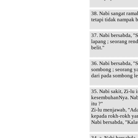
38. Nabi sangat rama
tetapi tidak nampak b
37. Nabi bersabda, "
lapang ; seorang rend
belit."
36. Nabi bersabda, 
sombong ; seorang yan
dari pada sombong le
35. Nabi sakit, Zi-lu
kesembuhanNya. Nabi
itu ?"
Zi-lu menjawab, "Ada
kepada rokh-rokh yan
Nabi bersabda, "Kala
34. a. Nabi bersabda