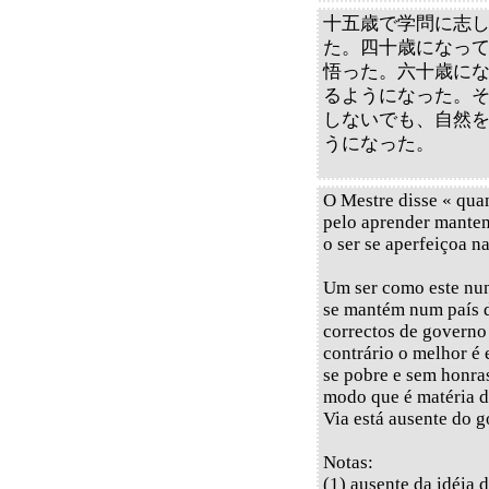
十五歳で学問に志
た。四十歳になっ
悟った。六十歳に
るようになった。
しないでも、自然
うになった。
O Mestre disse « qua
pelo aprender manten
o ser se aperfeiçoa n
Um ser como este nu
se mantém num país 
correctos de governo 
contrário o melhor é 
se pobre e sem honra
modo que é matéria d
Via está ausente do g
Notas:
(1) ausente da idéia 