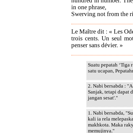
hundred in number. Th
in one phrase,
Swerving not from the ri
Le Maître dit : « Les O
trois cents. Un seul mo
penser sans dévier. »
Suatu pepatah ‘Tiga 
satu ucapan, Pepatah
2. Nabi bersabda : "Ad
Sanjak, tetapi dapat d
jangan sesat'."
1. Nabi bersabda, "S
kali ia rela melepas
makhkota. Maka raky
memujinya."