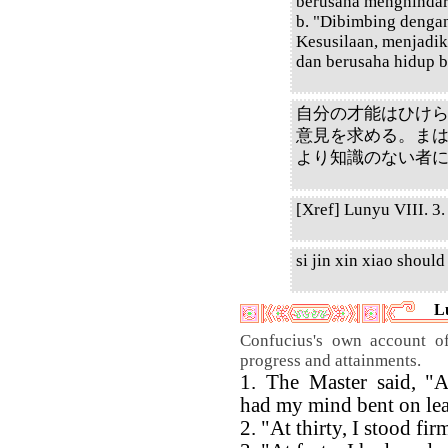
berusaha menghindari
b. "Dibimbing denga
Kesusilaan, menjadik
dan berusaha hidup b
自分の才能はひけ
意見を求める。ま
より知識のない者
[Xref] Lunyu VIII. 3. 
si jin xin xiao should 
L
Confucius's own account of
progress and attainments.
1. The Master said, "At
had my mind bent on lea
2. "At thirty, I stood fir