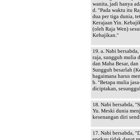
wanita, jadi hanya ad
d. "Pada waktu itu R
dua per tiga dunia, t
Kerajaan Yin. Kebaj
(oleh Raja Wen) ses
Kebajikan."
19. a. Nabi bersabda
raja, sungguh mulia 
dan Maha Besar, dan
Sungguh besarlah (Ke
bagaimana harus mem
b. "Betapa mulia jasa
diciptakan, sesunggu
18. Nabi bersabda, "
Yu. Meski dunia menj
kesenangan diri sendi
17. Nabi bersabda, "D
engkau tidak dapat m