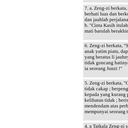
7. a. Zeng-zi berkata
berhati luas dan ber
dan jauhlah perjalan
b. "Cinta Kasih itul
mati barulah berakhi
6. Zeng-zi berkata, 
anak yatim piatu, da
yang beratus li jauh
tidak goncang hatiny
ia seorang Junzi !"
5. Zeng-zi berkata, "
tidak cakap ; berpeng
kepada yang kurang p
kelihatan tidak ; ber
mendendam atas perbu
mempunyai seorang t
4. a Tatkala Zeng-zi