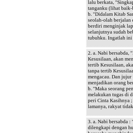
lalu berkata, "Singka
tanganku (lihat baik-b
b. "Didalam Kitab San
seolah-olah berjalan 
berdiri menginjak lap
selanjutnya sudah be
tubuhku. Ingatlah ini
2. a. Nabi bersabda, 
Kesusilaan, akan men
tertib Kesusilaan, ak
tanpa tertib Kesusil
mengacau. Dan jujur 
menjadikan orang ber
b. "Maka seorang pem
melakukan tugas di d
peri Cinta Kasihnya ;
lamanya, rakyat tidak
3. a. Nabi bersabda 
dilengkapi dengan h