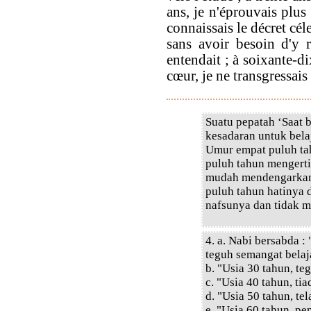
ans, je n'éprouvais plus 
connaissais le décret cél
sans avoir besoin d'y r
entendait ; à soixante-d
cœur, je ne transgressais
Suatu pepatah ‘Saat 
kesadaran untuk bela
Umur empat puluh ta
puluh tahun mengert
mudah mendengarkan 
puluh tahun hatinya 
nafsunya dan tidak 
4. a. Nabi bersabda :
teguh semangat belaj
b. "Usia 30 tahun, te
c. "Usia 40 tahun, ti
d. "Usia 50 tahun, te
e. "Usia 60 tahun, pe