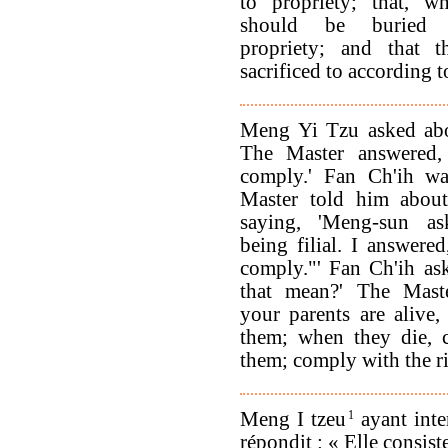
to propriety; that, w
should be buried 
propriety; and that 
sacrificed to according t
Meng Yi Tzu asked abou
The Master answered, 
comply.' Fan Ch'ih wa
Master told him about
saying, 'Meng-sun a
being filial. I answered
comply."' Fan Ch'ih as
that mean?' The Mast
your parents are alive,
them; when they die, c
them; comply with the rit
Meng I tzeu
1
ayant inter
répondit : « Elle consist