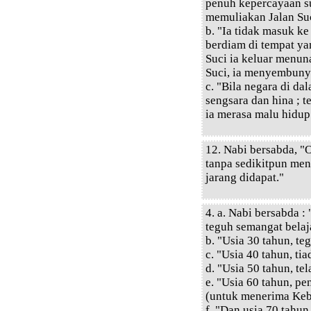
penuh kepercayaan su
memuliakan Jalan Suc
b. "Ia tidak masuk k
berdiam di tempat ya
Suci ia keluar menuna
Suci, ia menyembunyi
c. "Bila negara di da
sengsara dan hina ; te
ia merasa malu hidup
12. Nabi bersabda, "O
tanpa sedikitpun me
jarang didapat."
4. a. Nabi bersabda :
teguh semangat belaj
b. "Usia 30 tahun, te
c. "Usia 40 tahun, ti
d. "Usia 50 tahun, te
e. "Usia 60 tahun, pe
(untuk menerima Keb
f. "Dan usia 70 tahu