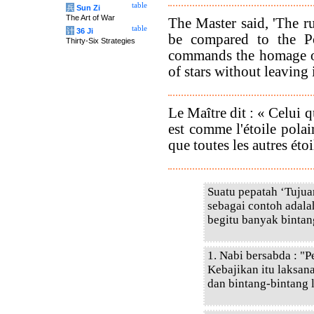
table
兵
Sun Zi
The Art of War
The Master said, 'The ru
table
计
36 Ji
be compared to the P
Thirty-Six Strategies
commands the homage o
of stars without leaving i
Le Maître dit : « Celui 
est comme l'étoile pola
que toutes les autres éto
Suatu pepatah ‘Tujua
sebagai contoh adala
begitu banyak bintang
1. Nabi bersabda : "
Kebajikan itu laksan
dan bintang-bintang 