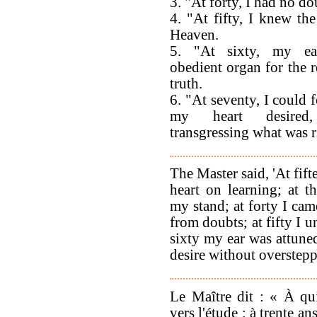
3. "At forty, I had no do
4. "At fifty, I knew the
Heaven.
5. "At sixty, my e
obedient organ for the r
truth.
6. "At seventy, I could 
my heart desired,
transgressing what was r
The Master said, 'At fift
heart on learning; at th
my stand; at forty I cam
from doubts; at fifty I 
sixty my ear was attuned
desire without oversteppi
Le Maître dit : « À qu
vers l'étude ; à trente an