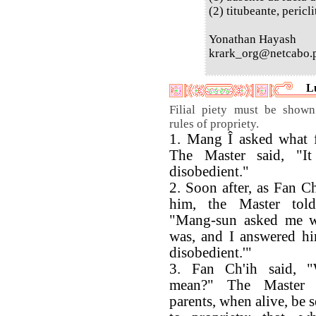
(2) titubeante, pericli
Yonathan Hayash
krark_org@netcabo.
L
Filial piety must be shown
rules of propriety.
1. Mang Î asked what fi
The Master said, "It
disobedient."
2. Soon after, as Fan C
him, the Master told
"Mang-sun asked me wh
was, and I answered hi
disobedient.'"
3. Fan Ch'ih said, 
mean?" The Master r
parents, when alive, be 