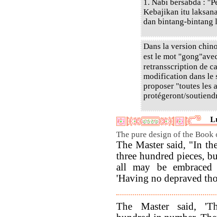
1. Nabi bersabda : "
Kebajikan itu laksan
dan bintang-bintang 
Dans la version chinoi
est le mot "gong"avec
retransscription de ca
modification dans le
proposer "toutes les a
protégeront/soutiend
L
The pure design of the Book 
The Master said, "In th
three hundred pieces, b
all may be embraced 
'Having no depraved tho
The Master said, 'T