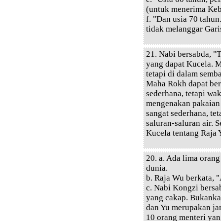
(untuk menerima Keb
f. "Dan usia 70 tahu
tidak melanggar Gari
21. Nabi bersabda, "
yang dapat Kucela. 
tetapi di dalam semb
Maha Rokh dapat berl
sederhana, tetapi wa
mengenakan pakaian d
sangat sederhana, te
saluran-saluran air.
Kucela tentang Raja 
20. a. Ada lima oran
dunia.
b. Raja Wu berkata, 
c. Nabi Kongzi bers
yang cakap. Bukanka
dan Yu merupakan jam
10 orang menteri yan