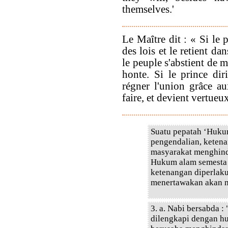
themselves.'
Le Maître dit : « Si le
des lois et le retient d
le peuple s'abstient de m
honte. Si le prince dir
régner l'union grâce au
faire, et devient vertueux
Suatu pepatah ‘Hukum
pengendalian, ketena
masyarakat menghinda
Hukum alam semesta d
ketenangan diperlaku
menertawakan akan m
3. a. Nabi bersabda 
dilengkapi dengan h