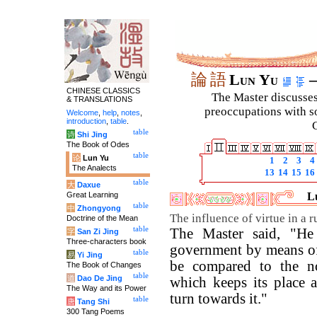
論
語
Lun Yu
–
CHINESE CLASSICS
The Master discusses 
& TRANSLATIONS
preoccupations with so
Welcome
,
help
,
notes
,
introduction
,
table
.
C
table
诗
Shi Jing
The Book of Odes
table
论
Lun Yu
1
2
3
4
The Analects
13
14
15
16
table
大
Daxue
Great Learning
L
table
中
Zhongyong
The influence of virtue in a ru
Doctrine of the Mean
table
The Master said, "He
字
San Zi Jing
Three-characters book
government by means of
table
易
Yi Jing
be compared to the no
The Book of Changes
table
道
Dao De Jing
which keeps its place a
The Way and its Power
turn towards it."
table
唐
Tang Shi
300 Tang Poems