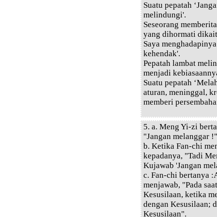
Suatu pepatah ‘Jang
melindungi'.
Seseorang memberita
yang dihormati dikai
Saya menghadapinya
kehendak'.
Pepatah lambat melin
menjadi kebiasaannya
Suatu pepatah ‘Melah
aturan, meninggal, k
memberi persembahan
5. a. Meng Yi-zi ber
"Jangan melanggar !
b. Ketika Fan-chi me
kepadanya, "Tadi Me
Kujawab 'Jangan mel
c. Fan-chi bertanya
menjawab, "Pada saat
Kesusilaan, ketika m
dengan Kesusilaan; 
Kesusilaan".