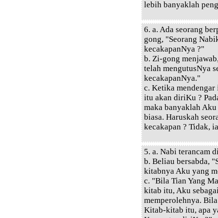
lebih banyaklah peng
6. a. Ada seorang ber
gong, "Seorang Nabi
kecakapanNya ?"
b. Zi-gong menjawab
telah mengutusNya s
kecakapanNya."
c. Ketika mendengar 
itu akan diriKu ? Pa
maka banyaklah Aku
biasa. Haruskah seo
kecakapan ? Tidak, i
5. a. Nabi terancam d
b. Beliau bersabda, 
kitabnya Aku yang m
c. "Bila Tian Yang 
kitab itu, Aku sebaga
memperolehnya. Bila
Kitab-kitab itu, apa