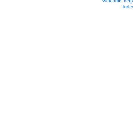
Welcome
,
help
Inde