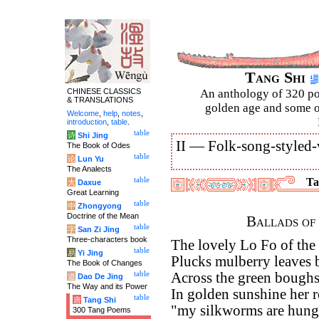
Tang Shi
CHINESE CLASSICS
An anthology of 320 po
& TRANSLATIONS
golden age and some of
Welcome
,
help
,
notes
,
introduction
,
table
.
table
诗
Shi Jing
II —
Folk-song-styled-
The Book of Odes
table
论
Lun Yu
The Analects
table
Ta
大
Daxue
Great Learning
table
中
Zhongyong
Doctrine of the Mean
Ballads of
table
字
San Zi Jing
Three-characters book
The lovely Lo Fo of the
table
易
Yi Jing
Plucks mulberry leaves b
The Book of Changes
table
Across the green boughs 
道
Dao De Jing
The Way and its Power
In golden sunshine her r
table
唐
Tang Shi
"my silkworms are hungr
300 Tang Poems