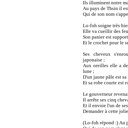
Ils illuminent notre m
Au pays de Thsin il est
Qui de son nom s'appe
Lo-foh soigne très bien
Elle va cueillir des feu
Son panier est support
Et le crochet pour le s
Ses cheveux s'enro
japonaise ;
Aux oreilles elle a d
lune ;
D'un jaune pâle est sa
Et sa robe courte est r
Le gouverneur revenait
Il arrête ses cinq chev
Et il envoie l'un de ses
Demander à cette jolie 
(Lo-foh répond :) Au pa