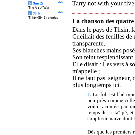
Tarry not with your five-
table
兵
Sun Zi
The Art of War
table
计
36 Ji
Thirty-Six Strategies
La chanson des quatre 
Dans le pays de Thsin, 
Cueillait des feuilles de
transparente,
Ses blanches mains posée
Son teint resplendissant 
Elle disait : Les vers à s
m'appelle ;
Il ne faut pas, seigneur,
plus longtemps ici.
1
. Lo-foh est l'héroïn
peu près comme cell
voici racontée par un
temps de Li-taï-pé, et
simplicité naïve dont 
Dès que les premiers r