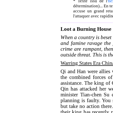
* Texte issu de l'
he
détermination)... En 
accuse un grand retar
l'attaquer avec rapidit
Loot a Burning House
When a country is beset 
and famine ravage the 
crime are rampant, then
outside threat. This is th
Warring States Era Chin
Qi and Han were allies
the combined forces o
assistance. The king of 
Qin has attacked her w
minister Tian-chen Su 
planning is faulty. You
but take no action ther
their king has recently 