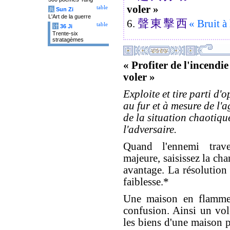
voler »
table
兵
Sun Zi
L'Art de la guerre
聲
東
擊
西
6.
« Bruit à 
table
计
36 Ji
Trente-six
stratagèmes
« Profiter de l'incendie
voler »
Exploite et tire parti d'
au fur et à mesure de l'
de la situation chaotiqu
l'adversaire.
Quand l'ennemi trave
majeure, saisissez la ch
avantage. La résolution 
faiblesse.*
Une maison en flammes
confusion. Ainsi un vole
les biens d'une maison p