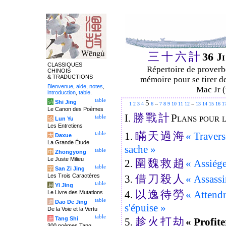
三
十
六
計
36 J
CLASSIQUES
Répertoire de proverbe
CHINOIS
& TRADUCTIONS
mémoire pour se tirer de
Bienvenue
,
aide
,
notes
,
Mac Jr (
introduction
,
table
.
table
5
诗
Shi Jing
1
2
3
4
6
--
7
8
9
10
11
12
--
13
14
15
16
1
Le Canon des Poèmes
勝
戰
計
I.
Plans pour l
table
论
Lun Yu
Les Entretiens
瞞
天
過
海
1.
« Traverse
table
大
Daxue
La Grande Étude
sache »
table
中
Zhongyong
Le Juste Milieu
圍
魏
救
趙
2.
« Assiége
table
字
San Zi Jing
借
刀
殺
人
Les Trois Caractères
3.
« Assassi
table
易
Yi Jing
以
逸
待
勞
4.
« Attendr
Le Livre des Mutations
table
道
Dao De Jing
s'épuise »
De la Voie et la Vertu
table
趁
火
打
劫
唐
Tang Shi
5.
« Profite
300 poèmes Tang