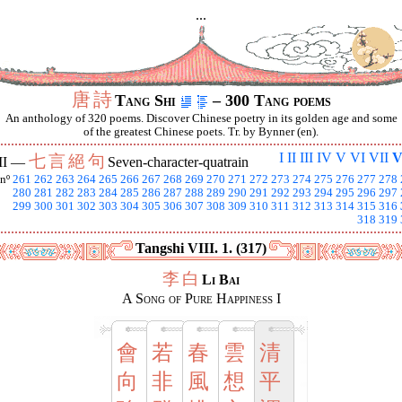
...
唐
詩
Tang Shi
– 300 Tang poems
An anthology of 320 poems. Discover Chinese poetry in its golden age and some
of the greatest Chinese poets. Tr. by Bynner (en).
I
II
III
IV
V
VI
VII
V
七
言
絕
句
II —
Seven-character-quatrain
nº
261
262
263
264
265
266
267
268
269
270
271
272
273
274
275
276
277
278
280
281
282
283
284
285
286
287
288
289
290
291
292
293
294
295
296
297
299
300
301
302
303
304
305
306
307
308
309
310
311
312
313
314
315
316
318
319
Tangshi VIII. 1. (317)
李
白
Li Bai
A Song of Pure Happiness I
會
若
春
雲
清
向
非
風
想
平