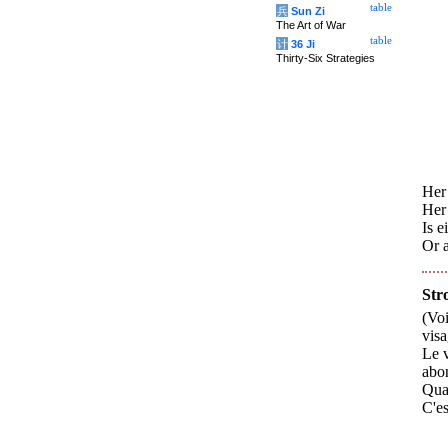
table
兵
Sun Zi
The Art of War
table
计
36 Ji
Thirty-Six Strategies
Her 
Her 
Is e
Or 
Str
(Voi
vis
Le v
abo
Quan
C'es