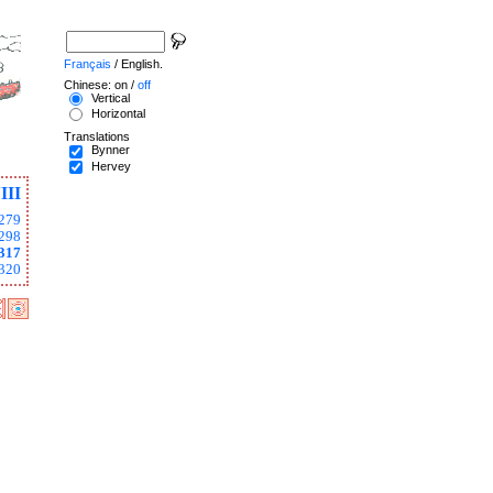
Français
/ English.
Chinese: on /
off
Vertical
Horizontal
Translations
Bynner
Hervey
III
279
298
317
320