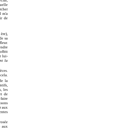
cial,
uelle
rcher
l m'a
ir de
ère),
de sa
leur.
endre
ffrit
 lui-
nt la
ièces.
 cela.
de la
tifs,
, les
et de
faire
aisons
r aux
entes
rosée
e aux