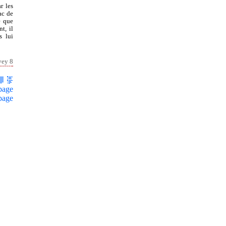
r les
ac de
e que
t, il
s lui
vey 8
page
page