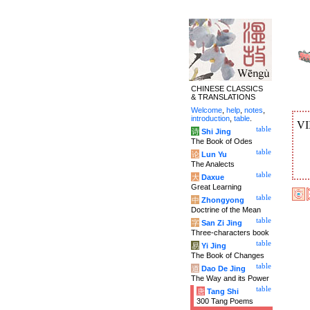
CHINESE CLASSICS
& TRANSLATIONS
Welcome
,
help
,
notes
,
introduction
,
table
.
VI
table
诗
Shi Jing
The Book of Odes
table
论
Lun Yu
The Analects
table
大
Daxue
Great Learning
table
中
Zhongyong
Doctrine of the Mean
table
字
San Zi Jing
Three-characters book
table
易
Yi Jing
The Book of Changes
table
道
Dao De Jing
The Way and its Power
table
唐
Tang Shi
300 Tang Poems