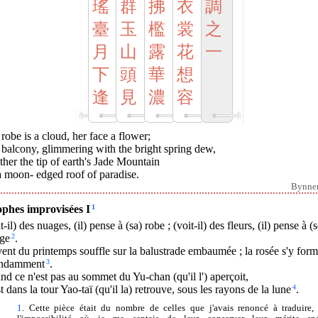
瑤
群
拂
衣
調
臺
玉
檻
裳
之
月
山
露
花
一
下
頭
華
想
逢
見
濃
容
robe is a cloud, her face a flower;
balcony, glimmering with the bright spring dew,
ither the tip of earth's Jade Mountain
a moon- edged roof of paradise.
Bynne
ophes improvisées I
1
t-il) des nuages, (il) pense à (sa) robe ; (voit-il) des fleurs, (il) pense à (
age
2
.
ent du printemps souffle sur la balustrade embaumée ; la rosée s'y for
ndamment
3
.
d ce n'est pas au sommet du Yu-chan (qu'il l') aperçoit,
t dans la tour Yao-taï (qu'il la) retrouve, sous les rayons de la lune
4
.
1
. Cette pièce était du nombre de celles que j'avais renoncé à traduire,