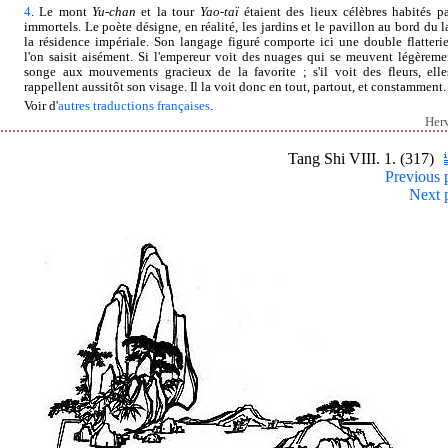
4
. Le mont
Yu-chan
et la tour
Yao-taï
étaient des lieux célèbres habités pa
immortels. Le poète désigne, en réalité, les jardins et le pavillon au bord du l
la résidence impériale. Son langage figuré comporte ici une double flatteri
l'on saisit aisément. Si l'empereur voit des nuages qui se meuvent légèremen
songe aux mouvements gracieux de la favorite ; s'il voit des fleurs, elle
rappellent aussitôt son visage. Il la voit donc en tout, partout, et constamment.
Voir d'
autres traductions françaises
.
Her
Tang Shi VIII. 1. (317)
Previous 
Next 