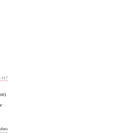
r 317
son)
me
 dans