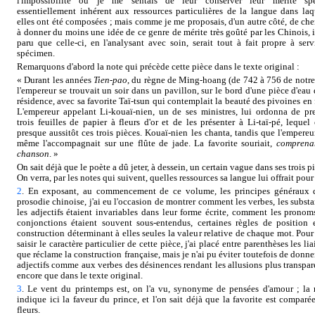
l'impossibilité où je me sentais de leur conserver leur mérite spé
essentiellement inhérent aux ressources particulières de la langue dans laq
elles ont été composées ; mais comme je me proposais, d'un autre côté, de che
à donner du moins une idée de ce genre de mérite très goûté par les Chinois, i
paru que celle-ci, en l'analysant avec soin, serait tout à fait propre à serv
spécimen.
Remarquons d'abord la note qui précède cette pièce dans le texte original :
« Durant les années
Tien-pao
, du règne de Ming-hoang (de 742 à 756 de notre 
l'empereur se trouvait un soir dans un pavillon, sur le bord d'une pièce d'eau 
résidence, avec sa favorite Taï-tsun qui contemplait la beauté des pivoines en f
L'empereur appelant Li-kouaï-nien, un de ses ministres, lui ordonna de pr
trois feuilles de papier à fleurs d'or et de les présenter à Li-taï-pé, lequel o
presque aussitôt ces trois pièces. Kouaï-nien les chanta, tandis que l'empereur
même l'accompagnait sur une flûte de jade. La favorite souriait,
comprena
chanson
. »
On sait déjà que le poète a dû jeter, à dessein, un certain vague dans ses trois p
On verra, par les notes qui suivent, quelles ressources sa langue lui offrait pour
2
. En exposant, au commencement de ce volume, les principes généraux 
prosodie chinoise, j'ai eu l'occasion de montrer comment les verbes, les substan
les adjectifs étaient invariables dans leur forme écrite, comment les pronoms
conjonctions étaient souvent sous-entendus, certaines règles de position 
construction déterminant à elles seules la valeur relative de chaque mot. Pour 
saisir le caractère particulier de cette pièce, j'ai placé entre parenthèses les li
que réclame la construction française, mais je n'ai pu éviter toutefois de donne
adjectifs comme aux verbes des désinences rendant les allusions plus transpar
encore que dans le texte original.
3
. Le vent du printemps est, on l'a vu, synonyme de pensées d'amour ; la 
indique ici la faveur du prince, et l'on sait déjà que la favorite est comparé
fleurs.