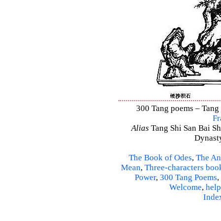
300 Tang poems – Tang S
Fr
Alias
Tang Shi San Bai Sh
Dynasty
The Book of Odes
,
The An
Mean
,
Three-characters boo
Power
,
300 Tang Poems
,
Welcome
,
help
Inde