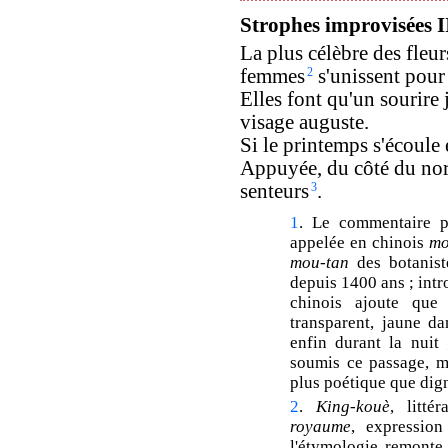
Strophes improvisées I
La plus célèbre des fleur
femmes
2
s'unissent pour 
Elles font qu'un sourire 
visage auguste.
Si le printemps s'écoule 
Appuyée, du côté du nor
senteurs
3
.
1
. Le commentaire pr
appelée en chinois
mo
mou-tan
des botanist
depuis 1400 ans ; int
chinois ajoute que 
transparent, jaune da
enfin durant la nuit 
soumis ce passage, m'
plus poétique que dign
2
.
King-kouè
, litté
royaume
, expressio
l'étymologie remonte 