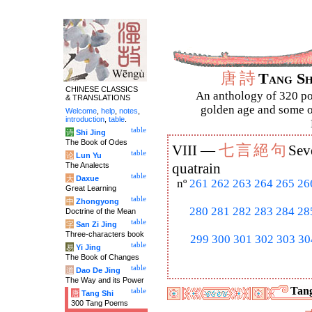
唐
詩
Tang S
CHINESE CLASSICS
An anthology of 320 po
& TRANSLATIONS
golden age and some of
Welcome
,
help
,
notes
,
introduction
,
table
.
table
诗
Shi Jing
The Book of Odes
七
言
絕
句
VIII —
Sev
table
论
Lun Yu
The Analects
quatrain
table
大
Daxue
nº
261
262
263
264
265
26
Great Learning
table
中
Zhongyong
280
281
282
283
284
28
Doctrine of the Mean
table
字
San Zi Jing
Three-characters book
299
300
301
302
303
30
table
易
Yi Jing
The Book of Changes
table
道
Dao De Jing
The Way and its Power
Tang
table
唐
Tang Shi
300 Tang Poems