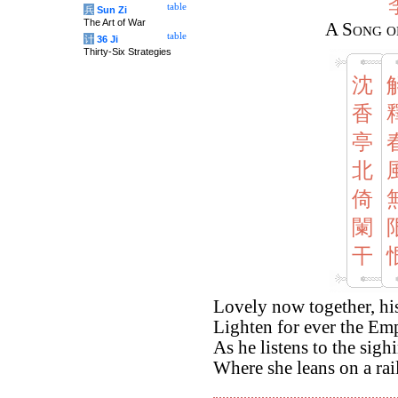
table
兵
Sun Zi
The Art of War
A Song of
table
计
36 Ji
Thirty-Six Strategies
沈
香
亭
北
倚
闌
干
Lovely now together, his
Lighten for ever the Emp
As he listens to the sigh
Where she leans on a rai